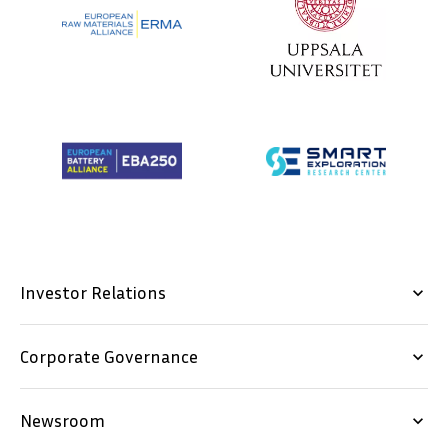
Investor Relations
keyboard_arrow_down
Corporate Governance
keyboard_arrow_down
Newsroom
keyboard_arrow_down