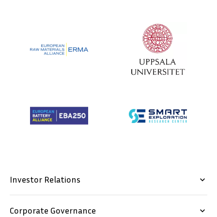
Investor Relations
keyboard_arrow_down
Corporate Governance
keyboard_arrow_down