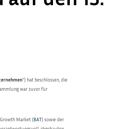
ternehmen
") hat beschlossen, die
sammlung war zuvor für
 Growth Market (
BAT
) sowie der
it verantwortungsvoll abgebauten