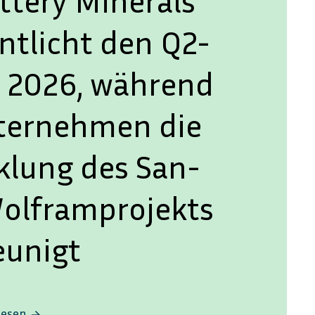
ttery Minerals
ntlicht den Q2-
t 2026, während
ternehmen die
klung des San-
olframprojekts
eunigt
lesen
arrow_forward