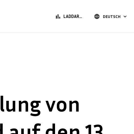
bar_chart
language
keyboard_arrow_down
LADDAR...
DEUTSCH
lung von
 auf den 13.