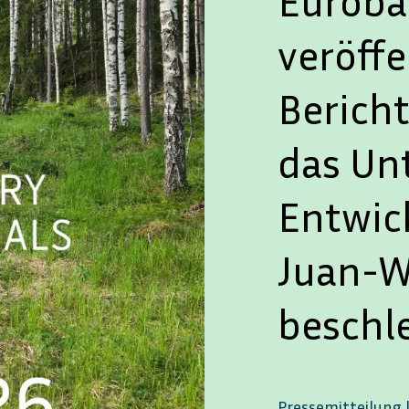
Euroba
ENGLISH
SVENSKA
veröffe
Berich
das Un
Entwic
Juan-W
beschl
Pressemitteilung 