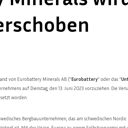
verschoben
tand von Eurobattery Minerals AB ("
Eurobattery
" oder das "
Un
nehmens auf Dienstag, den 13. Juni 2023 vorzuziehen. Die Ver
esetzt worden.
schwedisches Bergbauunternehmen, das am schwedischen Nordic
 Notiert ist. Mit der Vision, Europa zu einem Selbstversorger m