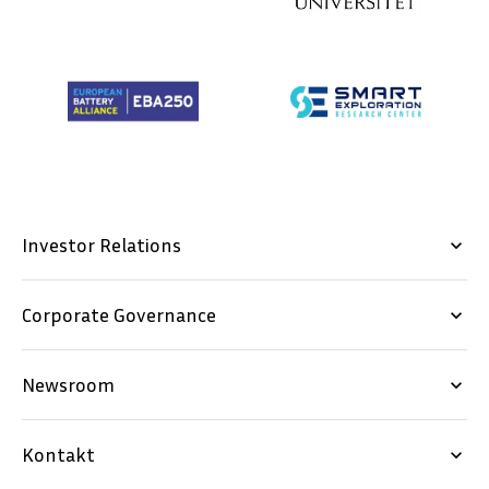
Investor Relations
keyboard_arrow_down
Corporate Governance
keyboard_arrow_down
Newsroom
keyboard_arrow_down
Kontakt
keyboard_arrow_down