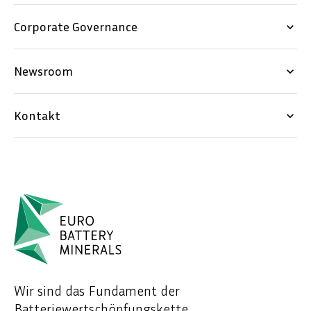
Corporate Governance
keyboard_arrow_down
Newsroom
keyboard_arrow_down
Kontakt
keyboard_arrow_down
Wir sind das Fundament der
Batteriewertschöpfungskette.