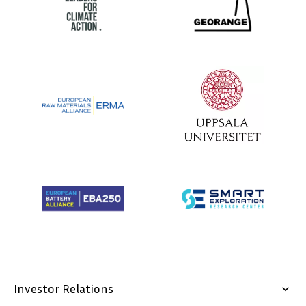
Investor Relations
keyboard_arrow_down