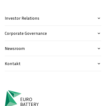
Investor Relations
keyboard_arrow_down
Corporate Governance
keyboard_arrow_down
Newsroom
keyboard_arrow_down
Kontakt
keyboard_arrow_down