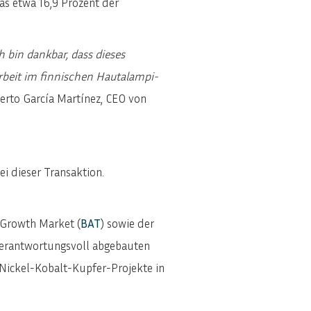
as etwa 16,9 Prozent der
 bin dankbar, dass dieses
rbeit im finnischen Hautalampi-
erto García Martínez, CEO von
ei dieser Transaktion.
 Growth Market (
BAT
) sowie der
t verantwortungsvoll abgebauten
 Nickel-Kobalt-Kupfer-Projekte in