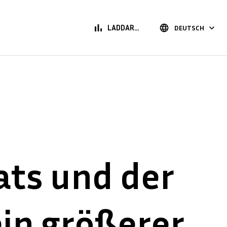
bar_chart
language
keyboard_arrow_down
LADDAR...
DEUTSCH
ats und der
in größerer