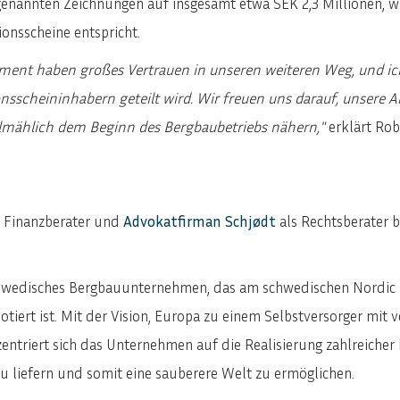
genannten Zeichnungen auf insgesamt etwa SEK 2,3 Millionen, w
ENGLISH
SVENSKA
onsscheine entspricht.
ment haben großes Vertrauen in unseren weiteren Weg, und ich
sscheininhabern geteilt wird.
Wir freuen uns darauf, unsere A
allmählich dem Beginn des Bergbaubetriebs nähern,"
erklärt Rob
s Finanzberater und
Advokatfirman Schjødt
als Rechtsberater b
schwedisches Bergbauunternehmen, das am schwedischen Nordic
notiert ist. Mit der Vision, Europa zu einem Selbstversorger mi
entriert sich das Unternehmen auf die Realisierung zahlreicher
u liefern und somit eine sauberere Welt zu ermöglichen.