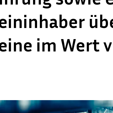
eininhaber üb
ine im Wert v