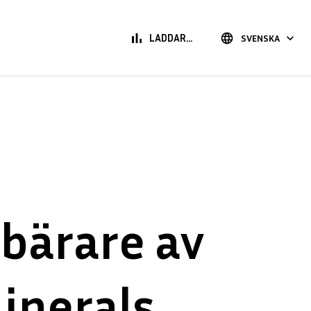
bar_chart
language
keyboard_arrow_down
LADDAR...
SVENSKA
 bärare av
inerals