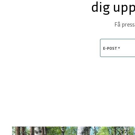
dig up
Få press
E-POST *