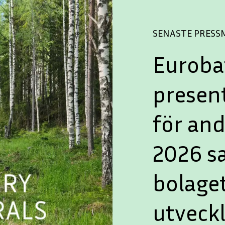
SENASTE PRES
Euroba
presen
för and
2026 s
bolaget
utveck