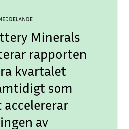
SMEDDELANDE
ttery Minerals
terar rapporten
ra kvartalet
amtidigt som
 accelererar
lingen av