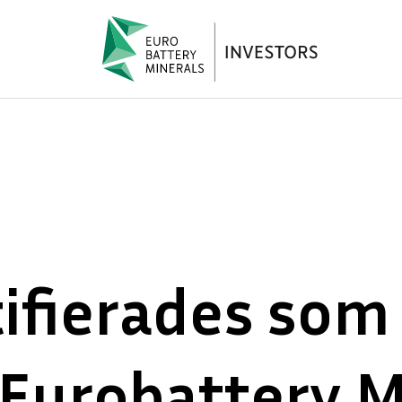
tifierades som
 Eurobattery M