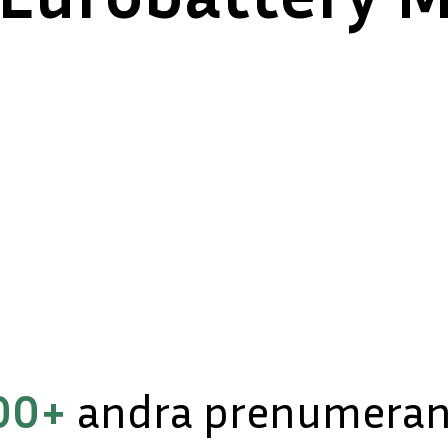
00+
andra prenumerant