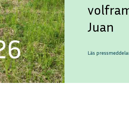
volfra
Juan
Läs pressmeddel
ENGLISH
DEUTSCH