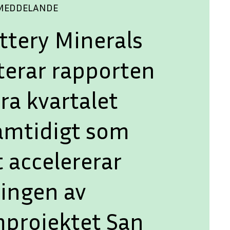
SMEDDELANDE
ttery Minerals
terar rapporten
ra kvartalet
amtidigt som
 accelererar
lingen av
mprojektet San