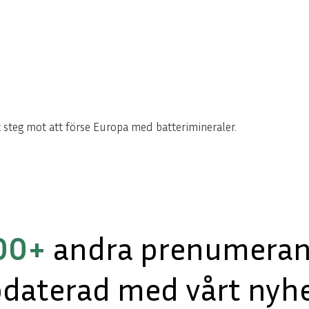
t steg mot att förse Europa med batterimineraler.
00+
andra prenumerant
pdaterad med vårt nyhe