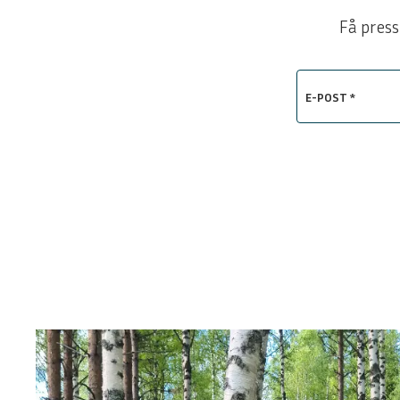
Få press
E-POST *