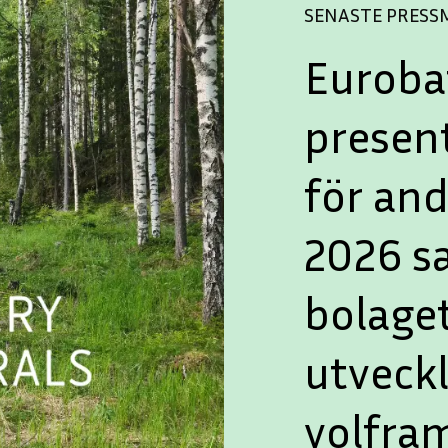
SENASTE PRES
Euroba
presen
för and
2026 s
bolaget
utveck
volfra