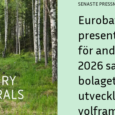
SENASTE PRES
Euroba
presen
för and
2026 s
bolaget
utveck
volfra