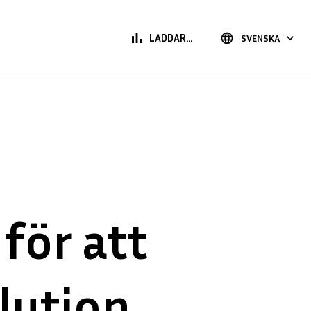
bar_chart
language
keyboard_arrow_down
LADDAR...
SVENSKA
 för att
lution