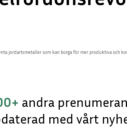
llsynta jordartsmetaller som kan borga för mer produktiva och k
00+
andra prenumerant
pdaterad med vårt nyhe