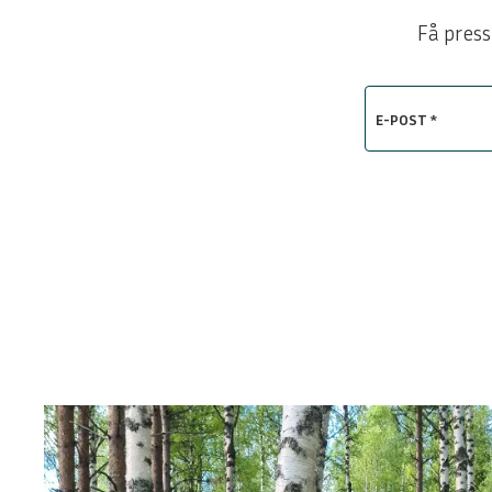
Få press
E-POST *