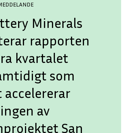
SMEDDELANDE
ttery Minerals
terar rapporten
ra kvartalet
amtidigt som
 accelererar
lingen av
mprojektet San