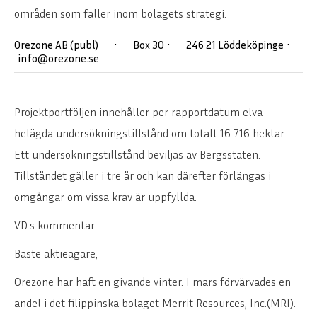
områden som faller inom bolagets strategi.
Orezone AB (publ) · Box 30 · 246 21 Löddeköpinge ·
info@orezone.se
Projektportföljen innehåller per rapportdatum elva
helägda undersökningstillstånd om totalt 16 716 hektar.
Ett undersökningstillstånd beviljas av Bergsstaten.
Tillståndet gäller i tre år och kan därefter förlängas i
omgångar om vissa krav är uppfyllda.
VD:s kommentar
Bäste aktieägare,
Orezone har haft en givande vinter. I mars förvärvades en
andel i det filippinska bolaget Merrit Resources, Inc.(MRI).