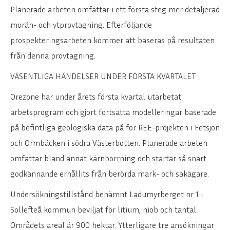
Planerade arbeten omfattar i ett första steg mer detaljerad
morän- och ytprovtagning. Efterföljande
prospekteringsarbeten kommer att baseras på resultaten
från denna provtagning.
VÄSENTLIGA HÄNDELSER UNDER FÖRSTA KVARTALET
Orezone har under årets första kvartal utarbetat
arbetsprogram och gjort fortsatta modelleringar baserade
på befintliga geologiska data på för REE-projekten i Fetsjön
och Ormbäcken i södra Västerbotten. Planerade arbeten
omfattar bland annat kärnborrning och startar så snart
godkännande erhållits från berörda mark- och sakägare.
Undersökningstillstånd benämnt Ladumyrberget nr 1 i
Sollefteå kommun beviljat för litium, niob och tantal.
Områdets areal är 900 hektar. Ytterligare tre ansökningar