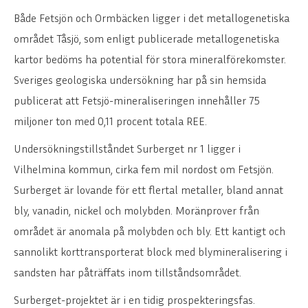
Både Fetsjön och Ormbäcken ligger i det metallogenetiska
området Tåsjö, som enligt publicerade metallogenetiska
kartor bedöms ha potential för stora mineralförekomster.
Sveriges geologiska undersökning har på sin hemsida
publicerat att Fetsjö-mineraliseringen innehåller 75
miljoner ton med 0,11 procent totala REE.
Undersökningstillståndet Surberget nr 1 ligger i
Vilhelmina kommun, cirka fem mil nordost om Fetsjön.
Surberget är lovande för ett flertal metaller, bland annat
bly, vanadin, nickel och molybden. Moränprover från
området är anomala på molybden och bly. Ett kantigt och
sannolikt korttransporterat block med blymineralisering i
sandsten har påträffats inom tillståndsområdet.
Surberget-projektet är i en tidig prospekteringsfas.