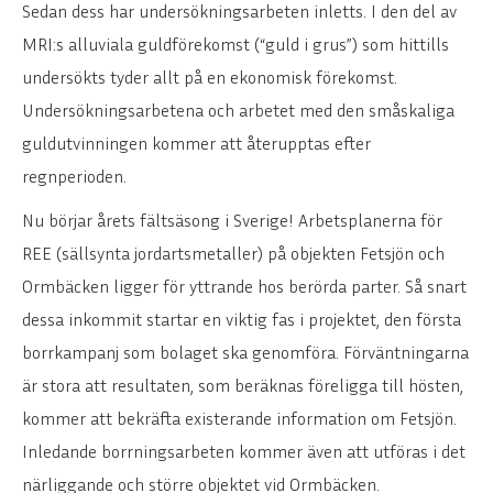
Sedan dess har undersökningsarbeten inletts. I den del av
MRI:s alluviala guldförekomst (“guld i grus”) som hittills
undersökts tyder allt på en ekonomisk förekomst.
Undersökningsarbetena och arbetet med den småskaliga
guldutvinningen kommer att återupptas efter
regnperioden.
Nu börjar årets fältsäsong i Sverige! Arbetsplanerna för
REE (sällsynta jordartsmetaller) på objekten Fetsjön och
Ormbäcken ligger för yttrande hos berörda parter. Så snart
dessa inkommit startar en viktig fas i projektet, den första
borrkampanj som bolaget ska genomföra. Förväntningarna
är stora att resultaten, som beräknas föreligga till hösten,
kommer att bekräfta existerande information om Fetsjön.
Inledande borrningsarbeten kommer även att utföras i det
närliggande och större objektet vid Ormbäcken.