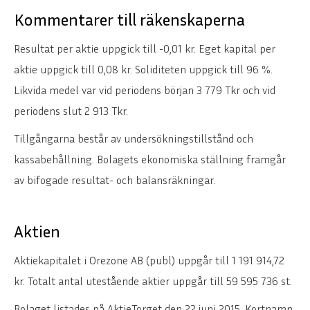
Kommentarer till räkenskaperna
Resultat per aktie uppgick till -0,01 kr. Eget kapital per
aktie uppgick till 0,08 kr. Soliditeten uppgick till 96 %.
Likvida medel var vid periodens början 3 779 Tkr och vid
periodens slut 2 913 Tkr.
Tillgångarna består av undersökningstillstånd och
kassabehållning. Bolagets ekonomiska ställning framgår
av bifogade resultat- och balansräkningar.
Aktien
Aktiekapitalet i Orezone AB (publ) uppgår till 1 191 914,72
kr. Totalt antal utestående aktier uppgår till 59 595 736 st.
Bolaget listades på AktieTorget den 22 juni 2015. Kortnamn