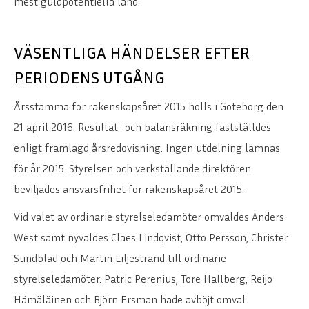
mest guldpotentiella land.
VÄSENTLIGA HÄNDELSER EFTER
PERIODENS UTGÅNG
Årsstämma för räkenskapsåret 2015 hölls i Göteborg den
21 april 2016. Resultat- och balansräkning fastställdes
enligt framlagd årsredovisning. Ingen utdelning lämnas
för år 2015. Styrelsen och verkställande direktören
beviljades ansvarsfrihet för räkenskapsåret 2015.
Vid valet av ordinarie styrelseledamöter omvaldes Anders
West samt nyvaldes Claes Lindqvist, Otto Persson, Christer
Sundblad och Martin Liljestrand till ordinarie
styrelseledamöter. Patric Perenius, Tore Hallberg, Reijo
Hämäläinen och Björn Ersman hade avböjt omval.