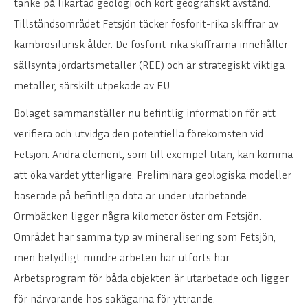
tanke på likartad geologi och kort geografiskt avstånd.
Tillståndsområdet Fetsjön täcker fosforit-rika skiffrar av
kambrosilurisk ålder. De fosforit-rika skiffrarna innehåller
sällsynta jordartsmetaller (REE) och är strategiskt viktiga
metaller, särskilt utpekade av EU.
Bolaget sammanställer nu befintlig information för att
verifiera och utvidga den potentiella förekomsten vid
Fetsjön. Andra element, som till exempel titan, kan komma
att öka värdet ytterligare. Preliminära geologiska modeller
baserade på befintliga data är under utarbetande.
Ormbäcken ligger några kilometer öster om Fetsjön.
Området har samma typ av mineralisering som Fetsjön,
men betydligt mindre arbeten har utförts här.
Arbetsprogram för båda objekten är utarbetade och ligger
för närvarande hos sakägarna för yttrande.