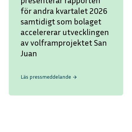
presenterar rapporten
för andra kvartalet 2026
samtidigt som bolaget
accelererar utvecklingen
av volframprojektet San
Juan
Läs pressmeddelande
arrow_forward