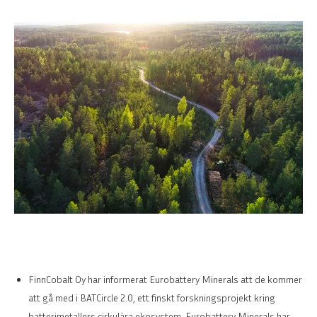
FinnCobalt Oy har informerat Eurobattery Minerals att de kommer
att gå med i BATCircle 2.0, ett finskt forskningsprojekt kring
batterimetallers cirkulära ekosystem. Eurobattery Minerals har