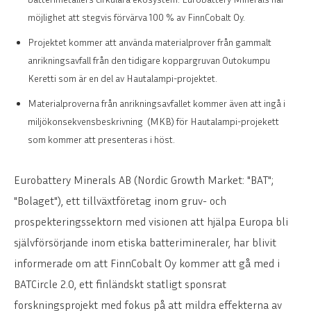
möjlighet att stegvis förvärva 100 % av FinnCobalt Oy.
Projektet kommer att använda materialprover från gammalt
anrikningsavfall från den tidigare koppargruvan Outokumpu
Keretti som är en del av Hautalampi-projektet.
Materialproverna från anrikningsavfallet kommer även att ingå i
miljökonsekvensbeskrivning (MKB) för Hautalampi-projekett
som kommer att presenteras i höst.
Eurobattery Minerals AB (Nordic Growth Market: "BAT";
"Bolaget"), ett tillväxtföretag inom gruv- och
prospekteringssektorn med visionen att hjälpa Europa bli
självförsörjande inom etiska batterimineraler, har blivit
informerade om att FinnCobalt Oy kommer att gå med i
BATCircle 2.0, ett finländskt statligt sponsrat
forskningsprojekt med fokus på att mildra effekterna av