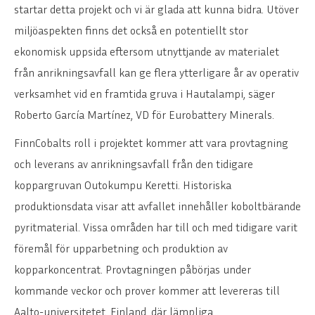
startar detta projekt och vi är glada att kunna bidra. Utöver
miljöaspekten finns det också en potentiellt stor
ekonomisk uppsida eftersom utnyttjande av materialet
från anrikningsavfall kan ge flera ytterligare år av operativ
verksamhet vid en framtida gruva i Hautalampi, säger
Roberto García Martínez, VD för Eurobattery Minerals.
FinnCobalts roll i projektet kommer att vara provtagning
och leverans av anrikningsavfall från den tidigare
koppargruvan Outokumpu Keretti. Historiska
produktionsdata visar att avfallet innehåller koboltbärande
pyritmaterial. Vissa områden har till och med tidigare varit
föremål för upparbetning och produktion av
kopparkoncentrat. Provtagningen påbörjas under
kommande veckor och prover kommer att levereras till
Aalto-universitetet, Finland, där lämpliga