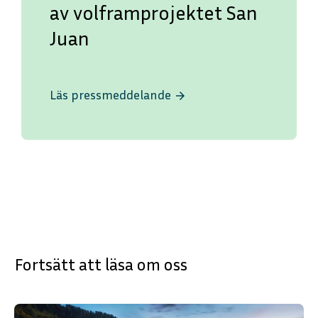
av volframprojektet San
Juan
Läs pressmeddelande
arrow_forward
Fortsätt att läsa om oss