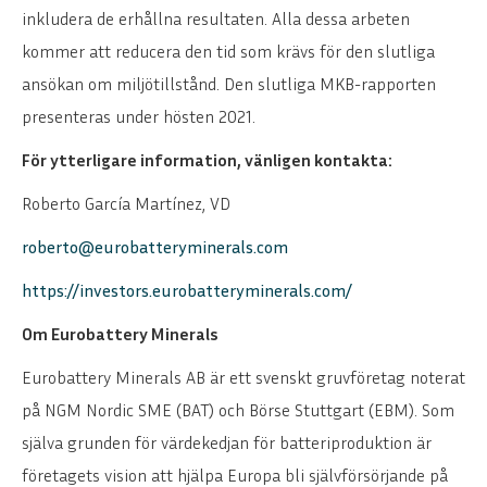
inkludera de erhållna resultaten. Alla dessa arbeten
kommer att reducera den tid som krävs för den slutliga
ansökan om miljötillstånd. Den slutliga MKB-rapporten
presenteras under hösten 2021.
För ytterligare information, vänligen kontakta:
Roberto García Martínez, VD
roberto@eurobatteryminerals.com
https://investors.eurobatteryminerals.com/
Om Eurobattery Minerals
Eurobattery Minerals AB är ett svenskt gruvföretag noterat
på NGM Nordic SME (BAT) och Börse Stuttgart (EBM). Som
själva grunden för värdekedjan för batteriproduktion är
företagets vision att hjälpa Europa bli självförsörjande på