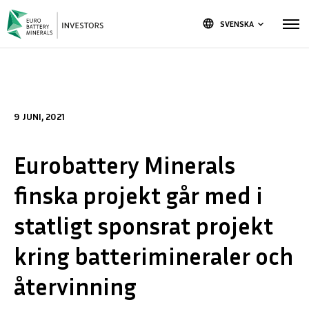
language
SVENSKA
keyboard_arrow_down
9 JUNI, 2021
Eurobattery Minerals
finska projekt går med i
statligt sponsrat projekt
kring batterimineraler och
återvinning