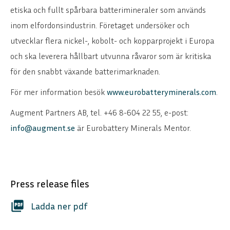
etiska och fullt spårbara batterimineraler som används
inom elfordonsindustrin. Företaget undersöker och
utvecklar flera nickel-, kobolt- och kopparprojekt i Europa
och ska leverera hållbart utvunna råvaror som är kritiska
för den snabbt växande batterimarknaden.
För mer information besök
www.eurobatteryminerals.com
.
Augment Partners AB, tel. +46 8-604 22 55, e-post:
info@augment.se
är Eurobattery Minerals Mentor.
Press release files
picture_as_pdf
Ladda ner pdf