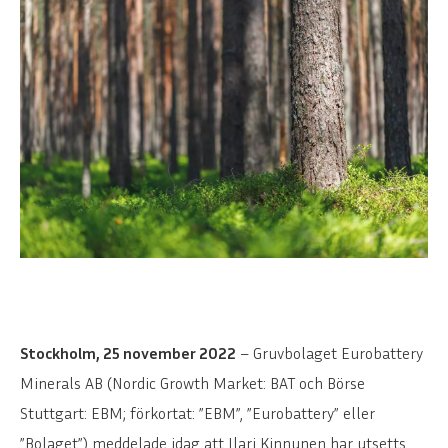
Stockholm, 25 november 2022
– Gruvbolaget Eurobattery
Minerals AB (Nordic Growth Market: BAT och Börse
Stuttgart: EBM; förkortat: ”EBM”, ”Eurobattery” eller
”Bolaget”) meddelade idag att Ilari Kinnunen har utsetts