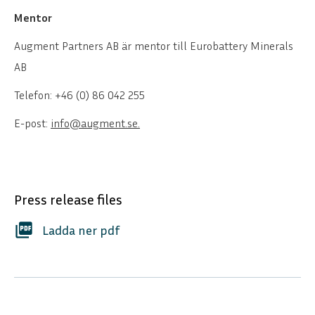
Mentor
Augment Partners AB är mentor till Eurobattery Minerals
AB
Telefon: +46 (0) 86 042 255
E-post:
info@augment.se.
Press release files
picture_as_pdf
Ladda ner pdf