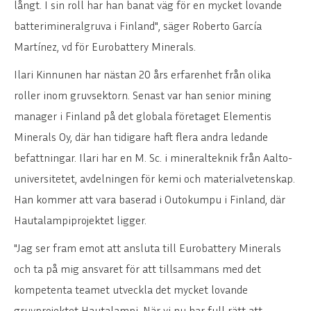
långt. I sin roll har han banat väg för en mycket lovande
batterimineralgruva i Finland", säger Roberto García
Martínez, vd för Eurobattery Minerals.
Ilari Kinnunen har nästan 20 års erfarenhet från olika
roller inom gruvsektorn. Senast var han senior mining
manager i Finland på det globala företaget Elementis
Minerals Oy, där han tidigare haft flera andra ledande
befattningar. Ilari har en M. Sc. i mineralteknik från Aalto-
universitetet, avdelningen för kemi och materialvetenskap.
Han kommer att vara baserad i Outokumpu i Finland, där
Hautalampiprojektet ligger.
"Jag ser fram emot att ansluta till Eurobattery Minerals
och ta på mig ansvaret för att tillsammans med det
kompetenta teamet utveckla det mycket lovande
gruvprojektet Hautalampi. När vi nu har full rätt att