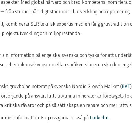
a aspekter. Med global närvaro och bred kompetens inom flera 
— från studier på tidigt stadium till utveckling och optimering.
wall, kombinerar SLR teknisk expertis med en lång gruvtraditio
 projektutveckling och miljöprestanda.
 sin information på engelska, svenska och tyska för att underlät
elser eller inkonsekvenser mellan språkversionerna ska den enge
enskt gruvbolag noterat på svenska Nordic Growth Market (
BAT
örsörjande på ansvarsfullt utvunna mineraler är företagets fokus
a kritiska råvaror och på så sätt skapa en renare och mer rättvis
ör mer information. Följ oss gärna också på
LinkedIn
.