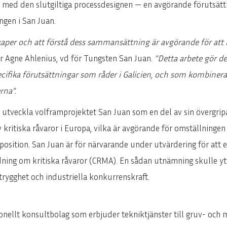
re med den slutgiltiga processdesignen — en avgörande förutsät
ENGLISH
DEUTSCH
ngen i San Juan.
aper och att förstå dess sammansättning är avgörande för att 
r Agne Ahlenius, vd för Tungsten San Juan.
”Detta arbete gör de
ecifika förutsättningar som råder i Galicien, och som kombinera
rna”.
 utveckla volframprojektet San Juan som en del av sin övergripan
v kritiska råvaror i Europa, vilka är avgörande för omställningen
 position. San Juan är för närvarande under utvärdering för att 
dning om kritiska råvaror (CRMA). En sådan utnämning skulle yt
trygghet och industriella konkurrenskraft.
ionellt konsultbolag som erbjuder tekniktjänster till gruv- oc