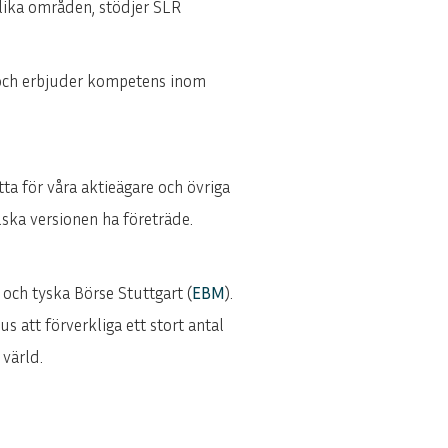
olika områden, stödjer SLR
n och erbjuder kompetens inom
ta för våra aktieägare och övriga
lska versionen ha företräde.
) och tyska Börse Stuttgart (
EBM
).
 att förverkliga ett stort antal
 värld.