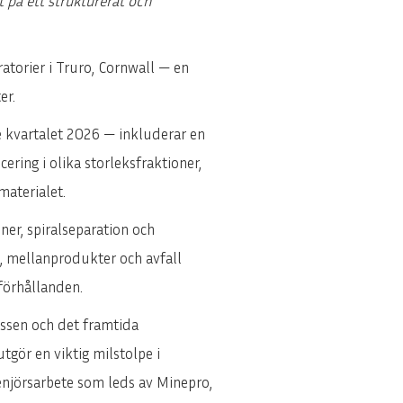
t på ett strukturerat och
torier i Truro, Cornwall — en
er.
 kvartalet 2026 — inkluderar en
ring i olika storleksfraktioner,
materialet.
ner, spiralseparation och
, mellanprodukter och avfall
sförhållanden.
essen och det framtida
gör en viktig milstolpe i
genjörsarbete som leds av Minepro,