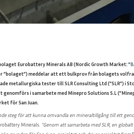
olaget Eurobattery Minerals AB (Nordic Growth Market: ”
B
r ”bolaget”) meddelar att ett bulkprov från bolagets volfram
ade metallurgiska tester till SLR Consulting Ltd (”SLR”) i S
t genomförs i samarbete med Minepro Solutions S.L (”Minep
ket för San Juan.
ande steg för att kunna omvandla en mineraltillgång till ett gen
urobattery Minerals.
”Genom att samarbeta med SLR, en globalt