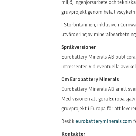
miljö, ingenjörsarbete och teknisk
gruvprojekt genom hela livscykeln 
I Storbritannien, inklusive i Corn
utvärdering av mineralbearbetning,
Språkversioner
Eurobattery Minerals AB publicerar
intressenter. Vid eventuella avvik
Om Eurobattery Minerals
Eurobattery Minerals AB är ett sv
Med visionen att göra Europa självf
gruvprojekt i Europa för att leverer
Besök
eurobatteryminerals.com
f
Kontakter