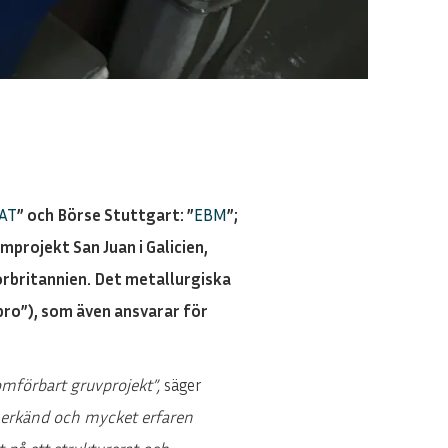
AT
” och Börse Stuttgart: ”
EBM
”;
projekt San Juan i Galicien,
torbritannien. Det metallurgiska
ro”), som även ansvarar för
omförbart gruvprojekt”,
säger
 erkänd och mycket erfaren