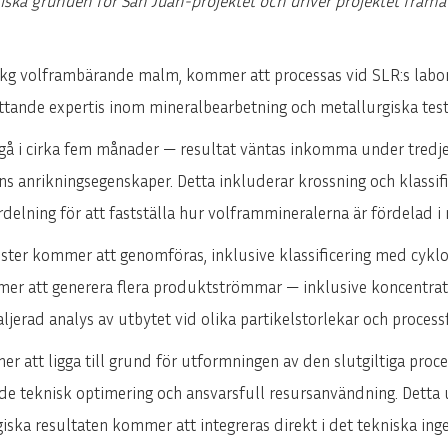
niska grunden för San Juan-projektet och driver projektet framå
 kg volframbärande malm, kommer att processas vid SLR:s labora
ttande expertis inom mineralbearbetning och metallurgiska test
å i cirka fem månader — resultat väntas inkomma under tredje
anrikningsegenskaper. Detta inkluderar krossning och klassifice
ördelning för att fastställa hur volframmineralerna är fördelad i 
ester kommer att genomföras, inklusive klassificering med cyklo
mer att generera flera produktströmmar — inklusive koncentrat
taljerad analys av utbytet vid olika partikelstorlekar och proces
 att ligga till grund för utformningen av den slutgiltiga proc
e teknisk optimering och ansvarsfull resursanvändning. Detta ut
giska resultaten kommer att integreras direkt i det tekniska in