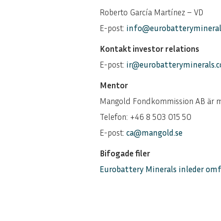
Roberto García Martínez – VD
E-post:
info@eurobatteryminera
Kontakt investor relations
E-post:
ir@eurobatteryminerals.
Mentor
Mangold Fondkommission AB är men
Telefon: +46 8 503 015 50
E-post:
ca@mangold.se
Bifogade filer
Eurobattery Minerals inleder om