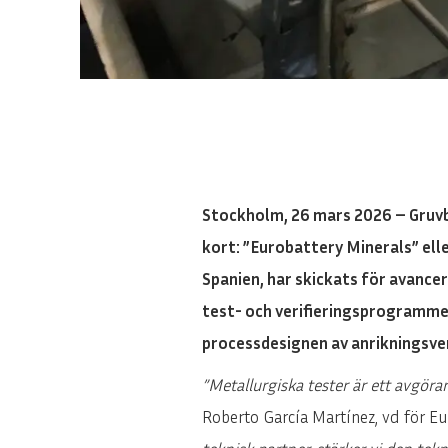
Stockholm, 26 mars 2026 – Gruvb
kort: ”Eurobattery Minerals” elle
Spanien, har skickats för avancer
test- och verifieringsprogramme
processdesignen av anrikningsver
”Metallurgiska tester är ett avgör
Roberto García Martínez, vd för E