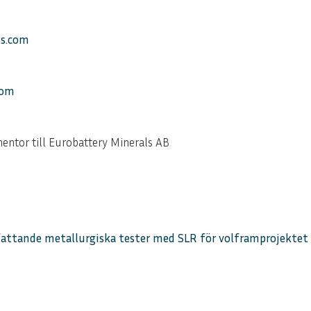
ls.com
com
tor till Eurobattery Minerals AB
fattande metallurgiska tester med SLR för volframprojektet