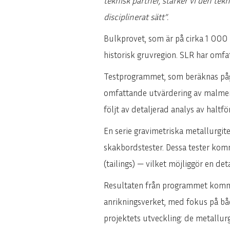
teknisk partner, stärker vi den tek
disciplinerat sätt”.
Bulkprovet, som är på cirka 1 000
historisk gruvregion. SLR har omfa
Testprogrammet, som beräknas påg
omfattande utvärdering av malmens 
följt av detaljerad analys av haltf
En serie gravimetriska metallurgit
skakbordstester. Dessa tester kom
(tailings) — vilket möjliggör en de
Resultaten från programmet kommer
anrikningsverket, med fokus på båd
projektets utveckling: de metallur