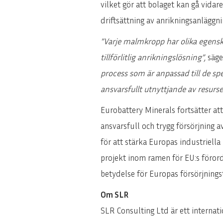
vilket gör att bolaget kan gå vida
driftsättning av anrikningsanläggni
”Varje malmkropp har olika egensk
tillförlitlig anrikningslösning”,
säge
process som är anpassad till de sp
ansvarsfullt utnyttjande av resurse
Eurobattery Minerals fortsätter att
ansvarsfull och trygg försörjning a
för att stärka Europas industriella
projekt inom ramen för EU:s föror
betydelse för Europas försörjnings
Om SLR
SLR Consulting Ltd är ett internat