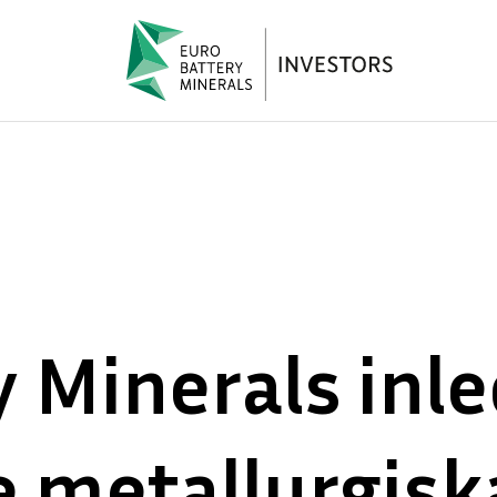
 Minerals inl
 metallurgiska