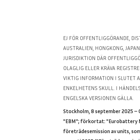
EJ FÖR OFFENTLIGGÖRANDE, DIST
AUSTRALIEN, HONGKONG, JAPAN,
JURISDIKTION DÄR OFFENTLIGG
OLAGLIG ELLER KRÄVA REGISTRE
VIKTIG INFORMATION I SLUTET
ENKELHETENS SKULL. I HÄNDEL
ENGELSKA VERSIONEN GÄLLA.
Stockholm, 8 september 2025 – 
"EBM"; förkortat: "Eurobattery M
företrädesemission av units, som