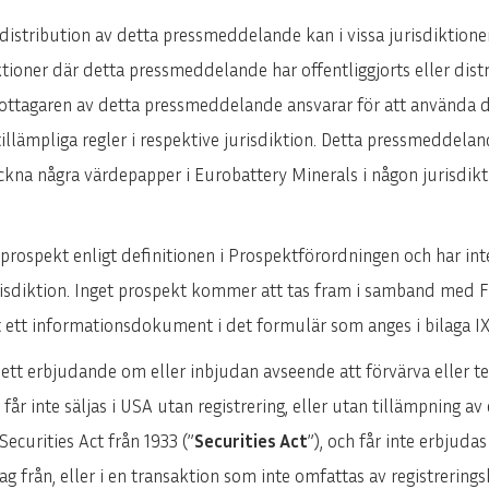
 distribution av detta pressmeddelande kan i vissa jurisdiktioner
iktioner där detta pressmeddelande har offentliggjorts eller dis
. Mottagaren av detta pressmeddelande ansvarar för att använd
tillämpliga regler i respektive jurisdiktion. Detta pressmeddela
teckna några värdepapper i Eurobattery Minerals i någon jurisdik
prospekt enligt definitionen i Prospektförordningen och har int
risdiktion. Inget prospekt kommer att tas fram i samband med 
rt ett informationsdokument i det formulär som anges i bilaga IX
ett erbjudande om eller inbjudan avseende att förvärva eller t
inte säljas i USA utan registrering, eller utan tillämpning av e
Securities Act från 1933 (”
Securities Act
”), och får inte erbjudas
g från, eller i en transaktion som inte omfattas av registrerings