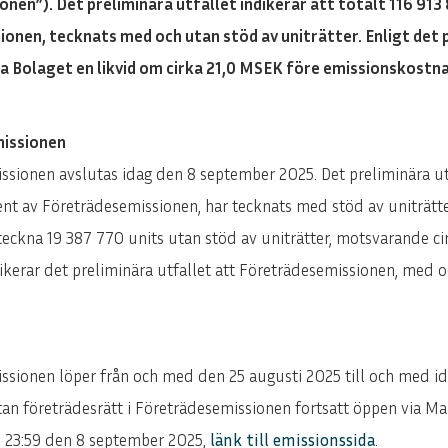
nen”). Det preliminära utfallet indikerar att totalt 116 913
onen, tecknats med och utan stöd av uniträtter. Enligt det
a Bolaget en likvid om cirka 21,0 MSEK före emissionskostna
missionen
sionen avslutas idag den 8 september 2025. Det preliminära utf
ent av Företrädesemissionen, har tecknats med stöd av uniträtte
eckna 19 387 770 units utan stöd av uniträtter, motsvarande ci
kerar det preliminära utfallet att Företrädesemissionen, med oc
ssionen löper från och med den 25 augusti 2025 till och med 
utan företrädesrätt i Företrädesemissionen fortsatt öppen via
n 23:59 den 8 september 2025,
länk till emissionssida
.