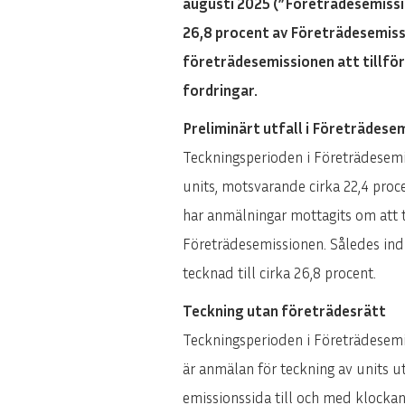
augusti 2025 (”Företrädesemissio
26,8 procent av Företrädesemissi
företrädesemissionen att tillför
fordringar.
Preliminärt utfall i Företrädese
Teckningsperioden i Företrädesemis
units, motsvarande cirka 22,4 proc
har anmälningar mottagits om att t
Företrädesemissionen. Således indi
tecknad till cirka 26,8 procent.
Teckning utan företrädesrätt
Teckningsperioden i Företrädesemi
är anmälan för teckning av units 
emissionssida till och med klocka