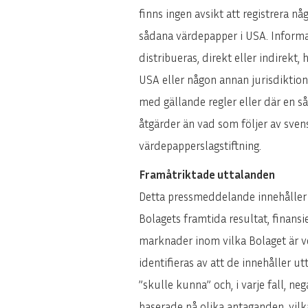
finns ingen avsikt att registrera 
sådana värdepapper i USA. Informat
distribueras, direkt eller indirekt,
USA eller någon annan jurisdiktion 
med gällande regler eller där en såd
åtgärder än vad som följer av sven
värdepapperslagstiftning.
Framåtriktade uttalanden
Detta pressmeddelande innehåller 
Bolagets framtida resultat, finansie
marknader inom vilka Bolaget är v
identifieras av att de innehåller ut
”skulle kunna” och, i varje fall, n
baserade på olika antaganden, vilk