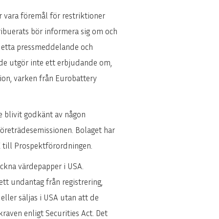
 vara föremål för restriktioner
tribuerats bör informera sig om och
a detta pressmeddelande och
nde utgör inte ett erbjudande om,
tion, varken från Eurobattery
e blivit godkänt av någon
Företrädesemissionen. Bolaget har
 till Prospektförordningen.
eckna värdepapper i USA.
tt undantag från registrering,
 eller säljas i USA utan att de
kraven enligt Securities Act. Det