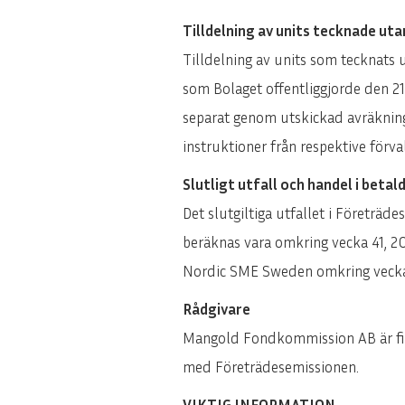
Tilldelning av units tecknade uta
Tilldelning av units som tecknats 
som Bolaget offentliggjorde den 2
separat genom utskickad avräknings
instruktioner från respektive förval
Slutligt utfall och handel i beta
Det slutgiltiga utfallet i Företrä
beräknas vara omkring vecka 41, 2
Nordic SME Sweden omkring vecka 
Rådgivare
Mangold Fondkommission AB är fina
med Företrädesemissionen.
VIKTIG INFORMATION