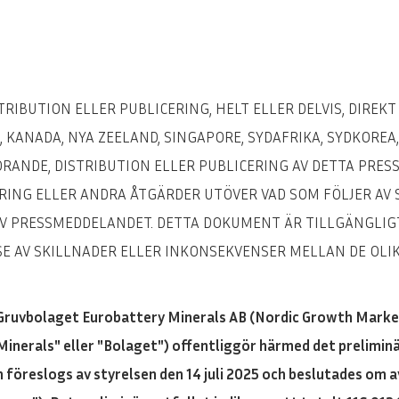
RIBUTION ELLER PUBLICERING, HELT ELLER DELVIS, DIREKT E
 KANADA, NYA ZEELAND, SINGAPORE, SYDAFRIKA, SYDKOREA
ÖRANDE, DISTRIBUTION ELLER PUBLICERING AV DETTA PRE
RING ELLER ANDRA ÅTGÄRDER UTÖVER VAD SOM FÖLJER AV S
 AV PRESSMEDDELANDET. DETTA DOKUMENT ÄR TILLGÄNGLIG
SE AV SKILLNADER ELLER INKONSEKVENSER MELLAN DE OLI
Gruvbolaget Eurobattery Minerals AB (Nordic Growth Market
inerals" eller "Bolaget") offentliggör härmed det preliminär
 föreslogs av styrelsen den 14 juli 2025 och beslutades om