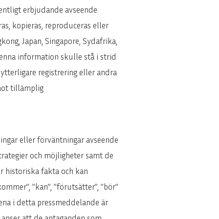
fentligt erbjudande avseende
as, kopieras, reproduceras eller
ngkong, Japan, Singapore, Sydafrika,
enna information skulle stå i strid
ytterligare registrering eller andra
ot tillämplig
ngar eller förväntningar avseende
 strategier och möjligheter samt de
 historiska fakta och kan
”kommer”, ”kan”, ”förutsätter”, ”bör”
ndena i detta pressmeddelande är
et anser att de antaganden som