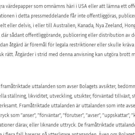
några värdepapper som omnämns häri i USA eller att lämna ett of
ionen i detta pressmeddelande får inte offentliggöras, publicer
 helt eller delvis, i eller till Australien, Kanada, Nya Zeeland, Ho
där sådant offentliggörande, publicering eller distribution av d
an åtgärd är föremål för legala restriktioner eller skulle kräva 
sk rätt. Åtgärder i strid med denna anvisning kan utgöra brott m
framåtriktade uttalanden som avser Bolagets avsikter, bedömni
lla ställning, likviditet, utveckling, utsikter, förväntad tillväxt,
erksamt. Framåtriktade uttalanden är uttalanden som inte avser
tryck som ”anser”, ”förväntar”, ”förutser”, ”avser”, ”uppskattar”, 
egationer därav, eller liknande uttryck. De framåtriktade uttala
a i flera fall baseras på ytterligare antaganden. Även om Bolag