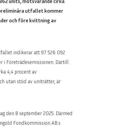
 862 units, motsvarande cirka
 preliminära utfallet kommer
der och före kvittning av
allet indikerar att 97 526 092
r i Företrädesemissionen. Därtill
rka 4,4 procent av
h utan stöd av uniträtter, är
idag den 8 september 2025. Därmed
 Mangold Fondkommission AB:s