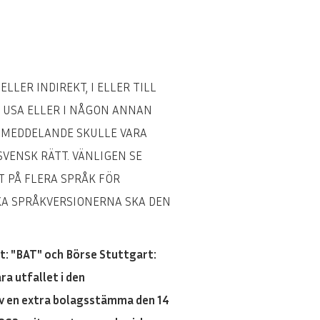
LLER INDIREKT, I ELLER TILL
, USA ELLER I NÅGON ANNAN
SSMEDDELANDE SKULLE VARA
VENSK RÄTT. VÄNLIGEN SE
T PÅ FLERA SPRÅK FÖR
KA SPRÅKVERSIONERNA SKA DEN
: "BAT" och Börse Stuttgart:
a utfallet i den
 av en extra bolagsstämma den 14