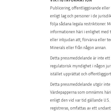
Publicering, offentliggörande eller
enligt lag och personer i de jurisd
följa sådana legala restriktioner
informationen häri i enlighet med 
eller inbjudan att, förvärva eller 
Minerals eller från någon annan.
Detta pressmeddelande är inte ett 
regulatorisk myndighet i någon ju
istället upprättat och offentliggjo
Detta pressmeddelande utgör inte 
Värdepapperna som omnämns häri får 
enligt den vid var tid gällande U.S. 
registreras, omfattas av ett undanta