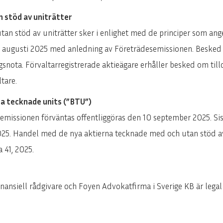
ENGLISH
DEUTSCH
n stöd av uniträtter
utan stöd av uniträtter sker i enlighet med de principer som a
1 augusti 2025 med anledning av Företrädesemissionen. Besked
nota. Förvaltarregistrerade aktieägare erhåller besked om till
tare.
lda tecknade units (”BTU”)
desemissionen förväntas offentliggöras den 10 september 2025. 
025. Handel med de nya aktierna tecknade med och utan stöd av 
41, 2025.
nsiell rådgivare och Foyen Advokatfirma i Sverige KB är legal 