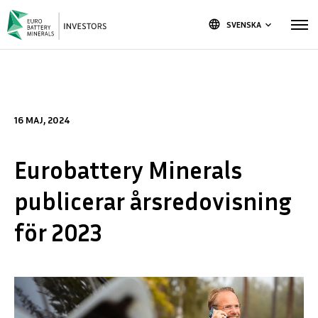
language
SVENSKA
keyboard_arrow_down
16 MAJ, 2024
Eurobattery Minerals
publicerar årsredovisning
för 2023