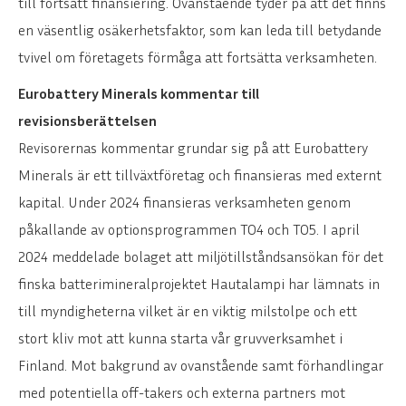
till fortsatt finansiering. Ovanstående tyder på att det finns
en väsentlig osäkerhetsfaktor, som kan leda till betydande
tvivel om företagets förmåga att fortsätta verksamheten.
Eurobattery Minerals kommentar till
revisionsberättelsen
Revisorernas kommentar grundar sig på att Eurobattery
Minerals är ett tillväxtföretag och finansieras med externt
kapital. Under 2024 finansieras verksamheten genom
påkallande av optionsprogrammen TO4 och TO5. I april
2024 meddelade bolaget att miljötillståndsansökan för det
finska batterimineralprojektet Hautalampi har lämnats in
till myndigheterna vilket är en viktig milstolpe och ett
stort kliv mot att kunna starta vår gruvverksamhet i
Finland. Mot bakgrund av ovanstående samt förhandlingar
med potentiella off-takers och externa partners mot