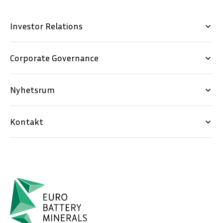
Investor Relations
keyboard_arrow_down
Corporate Governance
keyboard_arrow_down
Nyhetsrum
keyboard_arrow_down
Kontakt
keyboard_arrow_down