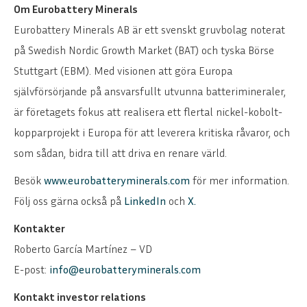
Om Eurobattery Minerals
Eurobattery Minerals AB är ett svenskt gruvbolag noterat
på Swedish Nordic Growth Market (BAT) och tyska Börse
Stuttgart (EBM). Med visionen att göra Europa
självförsörjande på ansvarsfullt utvunna batterimineraler,
är företagets fokus att realisera ett flertal nickel-kobolt-
kopparprojekt i Europa för att leverera kritiska råvaror, och
som sådan, bidra till att driva en renare värld.
Besök
www.eurobatteryminerals.com
för mer information.
Följ oss gärna också på
LinkedIn
och
X.
Kontakter
Roberto García Martínez – VD
E-post:
info@eurobatteryminerals.com
Kontakt investor relations