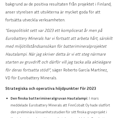
bakgrund av de positiva resultaten från projektet i Finland,
anser styrelsen att utsikterna är mycket goda för att
fortsätta utveckla verksamheten.
”Geopolitiskt sett var 2023 ett komplicerat år men på
Eurobattery Minerals har vi fortsatt att arbeta hårt, särskilt
med miljötillståndsansökan för batterimineralprojektet
Hautalampi. När jag skriver detta är vi ett steg närmare
starten av gruvdrift och därför vill jag tacka alla aktieägare
för deras fortsatta stöd!”
, säger Roberto García Martínez,
VD för Eurobattery Minerals.
Strategiska och operativa höjdpunkter för 2023
Den finska batterimineralgruvan Hautalampi:
I mars
meddelade Eurobattery Minerals att FinnCobalt Oy hade slutfört
den preliminära lönsamhetsstudien för sitt finska gruvprojekt i