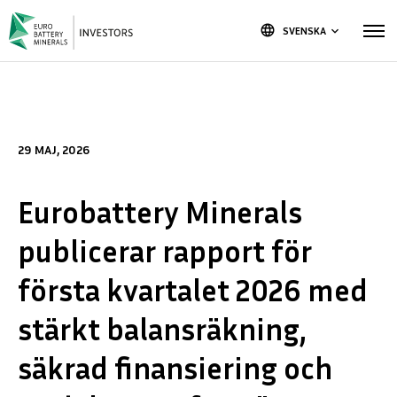
language
SVENSKA
keyboard_arrow_down
29 MAJ, 2026
Eurobattery Minerals
publicerar rapport för
första kvartalet 2026 med
stärkt balansräkning,
säkrad finansiering och