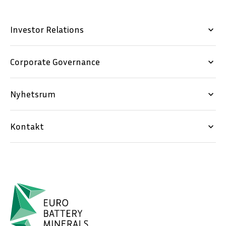
Investor Relations
keyboard_arrow_down
Corporate Governance
keyboard_arrow_down
Nyhetsrum
keyboard_arrow_down
Kontakt
keyboard_arrow_down