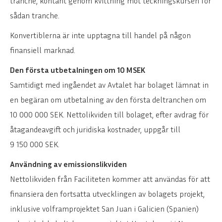
tranche, kontant genom kvittning mot teckningskursen för
sådan tranche.
Konvertiblerna är inte upptagna till handel på någon
finansiell marknad.
Den första utbetalningen om 10 MSEK
Samtidigt med ingåendet av Avtalet har bolaget lämnat in
en begäran om utbetalning av den första deltranchen om
10 000 000 SEK. Nettolikviden till bolaget, efter avdrag för
åtagandeavgift och juridiska kostnader, uppgår till
9 150 000 SEK.
Användning av emissionslikviden
Nettolikviden från Faciliteten kommer att användas för att
finansiera den fortsatta utvecklingen av bolagets projekt,
inklusive volframprojektet San Juan i Galicien (Spanien)