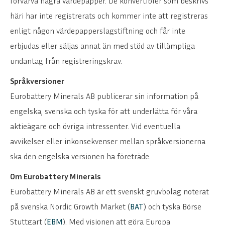
förvärva några värdepapper. De konvertibler som beskrivs
häri har inte registrerats och kommer inte att registreras
enligt någon värdepapperslagstiftning och får inte
erbjudas eller säljas annat än med stöd av tillämpliga
undantag från registreringskrav.
Språkversioner
Eurobattery Minerals AB publicerar sin information på
engelska, svenska och tyska för att underlätta för våra
aktieägare och övriga intressenter. Vid eventuella
avvikelser eller inkonsekvenser mellan språkversionerna
ska den engelska versionen ha företräde.
Om Eurobattery Minerals
Eurobattery Minerals AB är ett svenskt gruvbolag noterat
på svenska Nordic Growth Market (
BAT
) och tyska Börse
Stuttgart (
EBM
). Med visionen att göra Europa