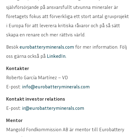
självförsörjande på ansvarsfullt utvunna mineraler är
företagets fokus att förverkliga ett stort antal gruvprojekt
i Europa för att leverera kritiska råvaror och på så sätt
skapa en renare och mer rättvis värld.
Besök
eurobatteryminerals.com
för mer information. Följ
oss gärna också på
LinkedIn
.
Kontakter
Roberto García Martínez – VD
E-post:
info@eurobatteryminerals.com
Kontakt investor relations
ENGLISH
DEUTSCH
E-post:
ir@eurobatteryminerals.com
Mentor
Mangold Fondkommission AB är mentor till Eurobattery