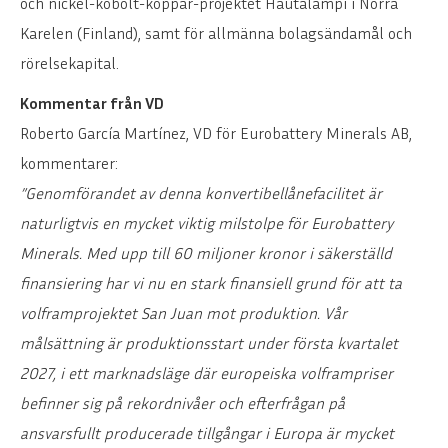
och nickel-kobolt-koppar-projektet Hautalampi i Norra
Karelen (Finland), samt för allmänna bolagsändamål och
rörelsekapital.
Kommentar från VD
Roberto García Martínez, VD för Eurobattery Minerals AB,
kommentarer:
”Genomförandet av denna konvertibellånefacilitet är
naturligtvis en mycket viktig milstolpe för Eurobattery
Minerals. Med upp till 60 miljoner kronor i säkerställd
finansiering har vi nu en stark finansiell grund för att ta
volframprojektet San Juan mot produktion. Vår
målsättning är produktionsstart under första kvartalet
2027, i ett marknadsläge där europeiska volframpriser
befinner sig på rekordnivåer och efterfrågan på
ansvarsfullt producerade tillgångar i Europa är mycket