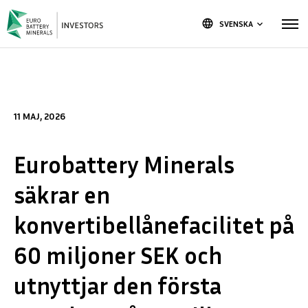
language
SVENSKA
keyboard_arrow_down
11 MAJ, 2026
Eurobattery Minerals
säkrar en
konvertibellånefacilitet på
60 miljoner SEK och
utnyttjar den första