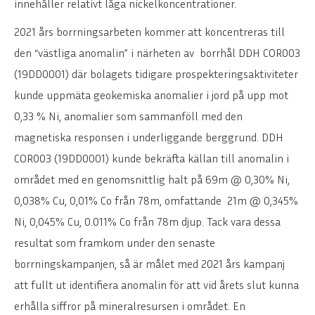
innehåller relativt låga nickelkoncentrationer.
2021 års borrningsarbeten kommer att koncentreras till
den “västliga anomalin” i närheten av borrhål DDH COR003
(19DD0001) där bolagets tidigare prospekteringsaktiviteter
kunde uppmäta geokemiska anomalier i jord på upp mot
0,33 % Ni, anomalier som sammanföll med den
magnetiska responsen i underliggande berggrund. DDH
COR003 (19DD0001) kunde bekräfta källan till anomalin i
området med en genomsnittlig halt på 69m @ 0,30% Ni,
0,038% Cu, 0,01% Co från 78m, omfattande 21m @ 0,345%
Ni, 0,045% Cu, 0.011% Co från 78m djup. Tack vara dessa
resultat som framkom under den senaste
borrningskampanjen, så är målet med 2021 års kampanj
att fullt ut identifiera anomalin för att vid årets slut kunna
erhålla siffror på mineralresursen i området. En