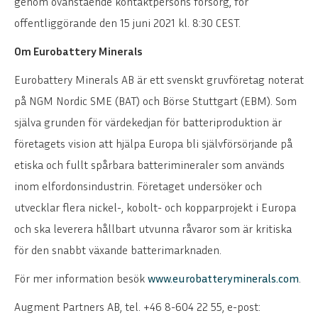
genom ovanstående kontaktpersons försorg, för
offentliggörande den 15 juni 2021 kl. 8:30 CEST.
Om Eurobattery Minerals
Eurobattery Minerals AB är ett svenskt gruvföretag noterat
på NGM Nordic SME (BAT) och Börse Stuttgart (EBM). Som
själva grunden för värdekedjan för batteriproduktion är
företagets vision att hjälpa Europa bli självförsörjande på
etiska och fullt spårbara batterimineraler som används
inom elfordonsindustrin. Företaget undersöker och
utvecklar flera nickel-, kobolt- och kopparprojekt i Europa
och ska leverera hållbart utvunna råvaror som är kritiska
för den snabbt växande batterimarknaden.
För mer information besök
www.eurobatteryminerals.com
.
Augment Partners AB, tel. +46 8-604 22 55, e-post: