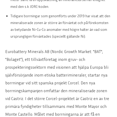
med den s.k JORC-koden.
Tidigare borrningar som genomförts under 2019 har visat att den
mineraliserade zonen är större än förväntat och på förekomsten
av betydande Ni-Cu-Co anomalier med högre halter än vad som
ursprungligen förväntades (speciellt gällande Ni).
Eurobattery Minerals AB (Nordic Growth Market: "BAT";
"Bolaget"), ett tillväxtföretag inom gruv- och
prospekteringssektorn med visionen att hjälpa Europa bli
självförsörjande inom etiska batterimineraler, startar nya
borrningar vid sitt spanska projekt Corcel. Den nya
borrningskampanjen omfattar den mineraliserade zonen
vid Castriz. I det större Corcel-projektet är Castriz en av tre
primära fyndigheter tillsammans med Monte Mayor och
Monte Castello. Målet med borrningarna är att få en