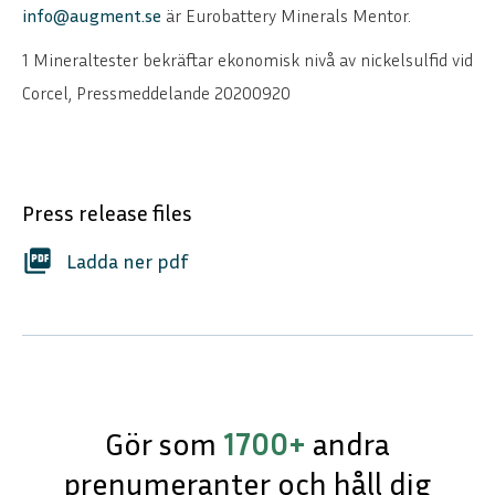
info@augment.se
är Eurobattery Minerals Mentor.
1 Mineraltester bekräftar ekonomisk nivå av nickelsulfid vid
Corcel, Pressmeddelande 20200920
Press release files
picture_as_pdf
Ladda ner pdf
ENGLISH
DEUTSCH
Gör som
1700+
andra
prenumeranter och håll dig