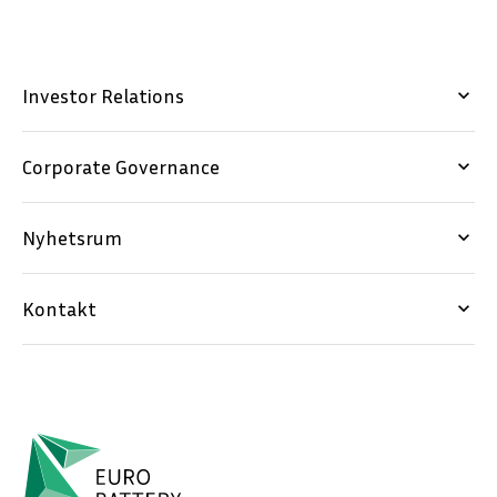
Investor Relations
keyboard_arrow_down
Corporate Governance
keyboard_arrow_down
Nyhetsrum
keyboard_arrow_down
Kontakt
keyboard_arrow_down