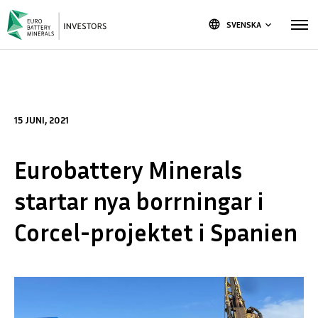
language
SVENSKA
keyboard_arrow_down
15 JUNI, 2021
Eurobattery Minerals
startar nya borrningar i
Corcel-projektet i Spanien