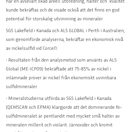
har en avsevärt ökad areell utbredning, halter och kvalitet
kunde bekräftas och de visade också att det finns en god
potential för storskalig utvinnning av mineraler.
SGS Lakefield i Kanada och ALS GLOBAL i Perth i Australien,
som genomförde analyserna, bekräftar en ekonomisk nivå
av nickelsulfid vid Corcel1:
• Resultaten från den analysmetod som använts av ALS
Global (ME-ICP09) bekräftade att 75-85% av nickel i
inlämnade prover är nickel från ekonomiskt uvinnbara
sulfidmineraler.
• Mineralstudierna utförda av SGS Lakefield i Kanada
(QEMSCAN och EPMA) klargjorde att det dominerande Ni-
sulfidmineralet är pentlandit med mycket små halter av
mineralen millerit och violarit. Järnoxider och kromit