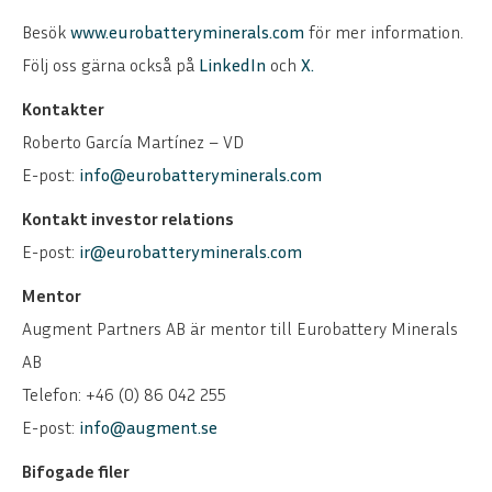
Besök
www.eurobatteryminerals.com
för mer information.
Följ oss gärna också på
LinkedIn
och
X.
Kontakter
Roberto García Martínez – VD
E-post:
info@eurobatteryminerals.com
Kontakt investor relations
E-post:
ir@eurobatteryminerals.com
Mentor
Augment Partners AB är mentor till Eurobattery Minerals
AB
Telefon: +46 (0) 86 042 255
E-post:
info@augment.se
Bifogade filer