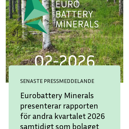
SENASTE PRESSMEDDELANDE
Eurobattery Minerals
presenterar rapporten
för andra kvartalet 2026
ENGLISH
DEUTSCH
samtidigt som bolaget