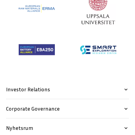
Investor Relations
keyboard_arrow_down
Corporate Governance
keyboard_arrow_down
Nyhetsrum
keyboard_arrow_down