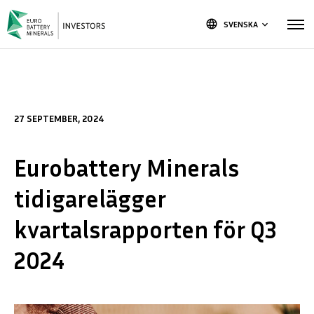
language
SVENSKA
keyboard_arrow_down
27 SEPTEMBER, 2024
Eurobattery Minerals
tidigarelägger
kvartalsrapporten för Q3
2024