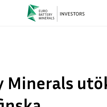
 Minerals utö
finska