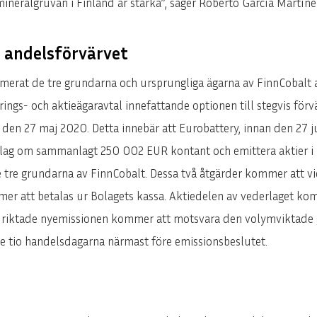
ineralgruvan i Finland är starka”, säger Roberto García Martíne
m andelsförvärvet
rmerat de tre grundarna och ursprungliga ägarna av FinnCobalt 
rings- och aktieägaravtal innefattande optionen till stegvis för
 den 27 maj 2020. Detta innebär att Eurobattery, innan den 27 ju
rlag om sammanlagt 250 002 EUR kontant och emittera aktier i E
re grundarna av FinnCobalt. Dessa två åtgärder kommer att vid
er att betalas ur Bolagets kassa. Aktiedelen av vederlaget ko
n riktade nyemissionen kommer att motsvara den volymviktade 
 tio handelsdagarna närmast före emissionsbeslutet.