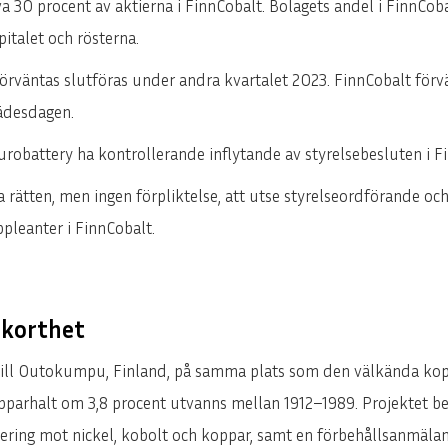
a 30 procent av aktierna i FinnCobalt. Bolagets andel i FinnCo
ENGLISH
DEUTSCH
pitalet och rösterna.
örväntas slutföras under andra kvartalet 2023. FinnCobalt förv
rädesdagen.
obattery ha kontrollerande inflytande av styrelsebesluten i F
rätten, men ingen förpliktelse, att utse styrelseordförande och
pleanter i FinnCobalt.
 korthet
ntill Outokumpu, Finland, på samma plats som den välkända ko
parhalt om 3,8 procent utvanns mellan 1912–1989. Projektet bes
ring mot nickel, kobolt och koppar, samt en förbehållsanmäla