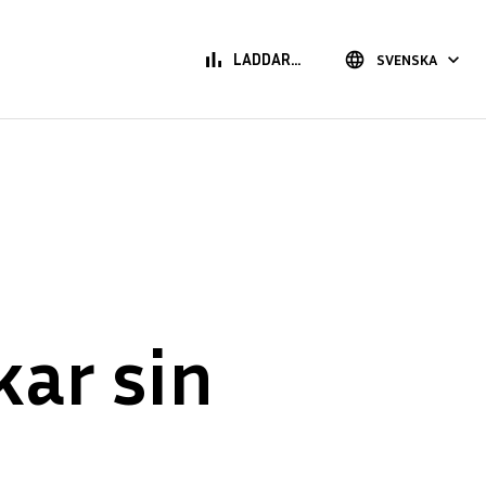
bar_chart
language
keyboard_arrow_down
LADDAR...
SVENSKA
kar sin