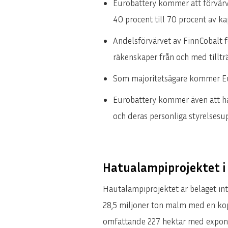
Eurobattery kommer att förvärv
40 procent till 70 procent av ka
Andelsförvärvet av FinnCobalt f
räkenskaper från och med tillt
Som majoritetsägare kommer Eur
Eurobattery kommer även att ha 
och deras personliga styrelsesup
Hatualampiprojektet i
Hautalampiprojektet är beläget i
28,5 miljoner ton malm med en kop
omfattande 227 hektar med expone