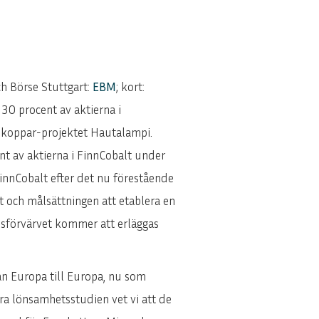
h Börse Stuttgart:
EBM
; kort:
 30 procent av aktierna i
t–koppar-projektet Hautalampi.
nt av aktierna i FinnCobalt under
innCobalt efter det nu förestående
t och målsättningen att etablera en
lsförvärvet kommer att erläggas
rån Europa till Europa, nu som
a lönsamhetsstudien vet vi att de