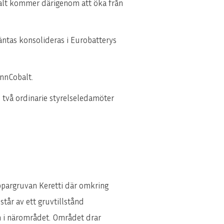
balt kommer därigenom att öka från
äntas konsolideras i Eurobatterys
innCobalt.
 två ordinarie styrelseledamöter
ppargruvan Keretti där omkring
tår av ett gruvtillstånd
n i närområdet. Området drar