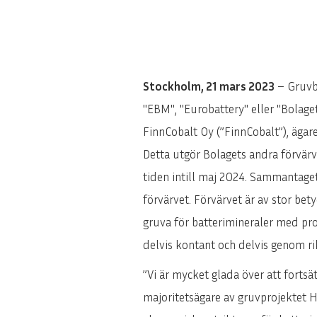
Stockholm, 21 mars 2023
– Gruvb
"EBM", "Eurobattery" eller "Bolaget
FinnCobalt Oy (”FinnCobalt”), ägar
Detta utgör Bolagets andra förvärv
tiden intill maj 2024. Sammantage
förvärvet. Förvärvet är av stor be
gruva för batterimineraler med pro
delvis kontant och delvis genom ri
”Vi är mycket glada över att fortsä
majoritetsägare av gruvprojektet 