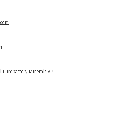
.com
om
l Eurobattery Minerals AB