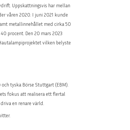
vdrift. Uppskattningsvis har mellan
nder våren 2020. I juni 2021 kunde
samt metallinnehållet med cirka 50
a 40 procent. Den 20 mars 2023
 Hautalampiprojektet vilken belyste
 och tyska Börse Stuttgart (EBM).
s fokus att realisera ett flertal
 driva en renare värld.
tter.