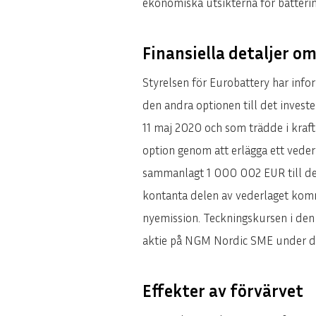
ekonomiska utsikterna för batterim
Finansiella detaljer o
Styrelsen för Eurobattery har info
den andra optionen till det investe
11 maj 2020 och som trädde i kraft
option genom att erlägga ett vede
sammanlagt 1 000 002 EUR till de t
kontanta delen av vederlaget komm
nyemission. Teckningskursen i de
aktie på NGM Nordic SME under de
Effekter av förvärvet