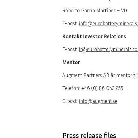
Roberto García Martínez – VD
E-post:
info@eurobatteryminerals
Kontakt Investor Relations
E-post:
ir@eurobatteryminerals.c
Mentor
Augment Partners AB är mentor til
Telefon: +46 (0) 86 042 255
E-post:
info@augment.se
Press release files