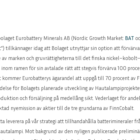
olaget Eurobattery Minerals AB (Nordic Growth Market:
BAT
oc
") tillkännager idag att Bolaget utnyttjar sin option att förvärva
e av marken och gruvrättigheterna till det finska nickel–kobol
 inom ramen för sin avtalade rätt att stegvis förvärva 100 proce
t kommer Eurobatterys ägarandel att uppgå till 70 procent av F
tydelse för Bolagets planerade utveckling av Hautalampiprojekte
duktion och försäljning på medellång sikt. Vederlaget för ande
ktad nyemission av aktier till de tre grundarna av FinnCobalt.
tta leverera på vår strategi att tillhandahålla batterimineraler f
Hautalampi. Mot bakgrund av den nyligen publicerade preliminär