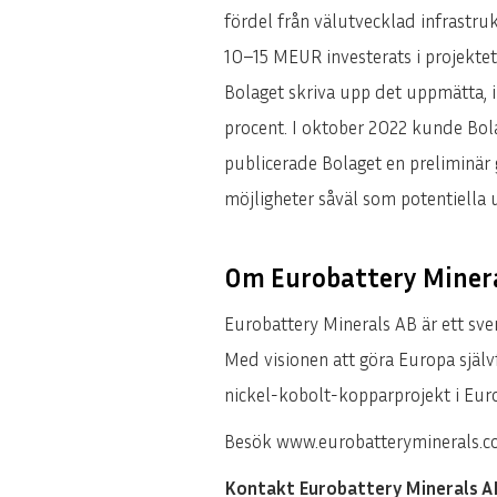
fördel från välutvecklad infrastru
10–15 MEUR investerats i projektet
Bolaget skriva upp det uppmätta, 
procent. I oktober 2022 kunde Bola
publicerade Bolaget en preliminär 
möjligheter såväl som potentiella 
Om Eurobattery Miner
Eurobattery Minerals AB är ett sv
Med visionen att göra Europa självf
nickel-kobolt-kopparprojekt i Europa
Besök www.eurobatteryminerals.com
Kontakt Eurobattery Minerals A