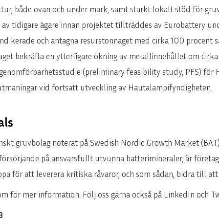
ktur, både ovan och under mark, samt starkt lokalt stöd för gru
 av tidigare ägare innan projektet tillträddes av Eurobattery u
indikerade och antagna resurstonnaget med cirka 100 procent 
get bekräfta en ytterligare ökning av metallinnehållet om cirk
genomförbarhetsstudie (preliminary feasibility study, PFS) för
utmaningar vid fortsatt utveckling av Hautalampifyndigheten.
als
enskt gruvbolag noterat på Swedish Nordic Growth Market (BAT)
örsörjande på ansvarsfullt utvunna batterimineraler, är företaget
 för att leverera kritiska råvaror, och som sådan, bidra till att
 för mer information. Följ oss gärna också på LinkedIn och Twi
B