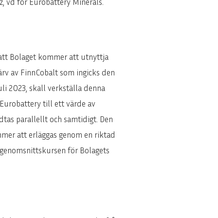
z, vd för Eurobattery Minerals.
att Bolaget kommer att utnyttja
värv av FinnCobalt som ingicks den
li 2023, skall verkställa denna
urobattery till ett värde av
tas parallellt och samtidigt. Den
mmer att erläggas genom en riktad
genomsnittskursen för Bolagets