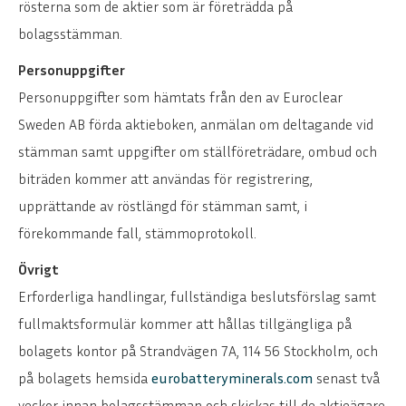
rösterna som de aktier som är företrädda på
bolagsstämman.
Personuppgifter
Personuppgifter som hämtats från den av Euroclear
Sweden AB förda aktieboken, anmälan om deltagande vid
stämman samt uppgifter om ställföreträdare, ombud och
biträden kommer att användas för registrering,
upprättande av röstlängd för stämman samt, i
förekommande fall, stämmoprotokoll.
Övrigt
Erforderliga handlingar, fullständiga beslutsförslag samt
fullmaktsformulär kommer att hållas tillgängliga på
bolagets kontor på Strandvägen 7A, 114 56 Stockholm, och
på bolagets hemsida
eurobatteryminerals.com
senast två
veckor innan bolagsstämman och skickas till de aktieägare