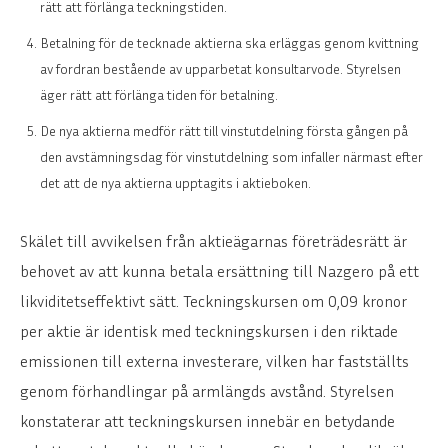
rätt att förlänga teckningstiden.
Betalning för de tecknade aktierna ska erläggas genom kvittning
av fordran bestående av upparbetat konsultarvode. Styrelsen
äger rätt att förlänga tiden för betalning.
De nya aktierna medför rätt till vinstutdelning första gången på
den avstämningsdag för vinstutdelning som infaller närmast efter
det att de nya aktierna upptagits i aktieboken.
Skälet till avvikelsen från aktieägarnas företrädesrätt är
behovet av att kunna betala ersättning till Nazgero på ett
likviditetseffektivt sätt. Teckningskursen om 0,09 kronor
per aktie är identisk med teckningskursen i den riktade
emissionen till externa investerare, vilken har fastställts
genom förhandlingar på armlängds avstånd. Styrelsen
konstaterar att teckningskursen innebär en betydande