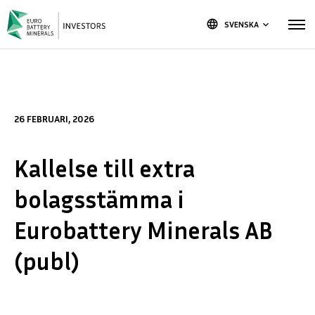
language
SVENSKA
keyboard_arrow_down
26 FEBRUARI, 2026
Kallelse till extra
bolagsstämma i
Eurobattery Minerals AB
(publ)