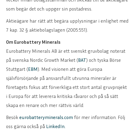
som begär det och uppger sin postadress.
Aktieägare har rätt att begära upplysningar i enlighet med
7 kap. 32 § aktiebolagslagen (2005:551).
Om Eurobattery Minerals
Eurobattery Minerals AB är ett svenskt gruvbolag noterat
på svenska Nordic Growth Market (
BAT
) och tyska Börse
Stuttgart (
EBM
). Med visionen att göra Europa
självförsörjande på ansvarsfullt utvunna mineraler är
företagets fokus att förverkliga ett stort antal gruvprojekt
i Europa för att leverera kritiska råvaror och på så sätt
skapa en renare och mer rättvis värld.
ENGLISH
DEUTSCH
Besök
eurobatteryminerals.com
för mer information. Följ
oss gärna också på
LinkedIn
.