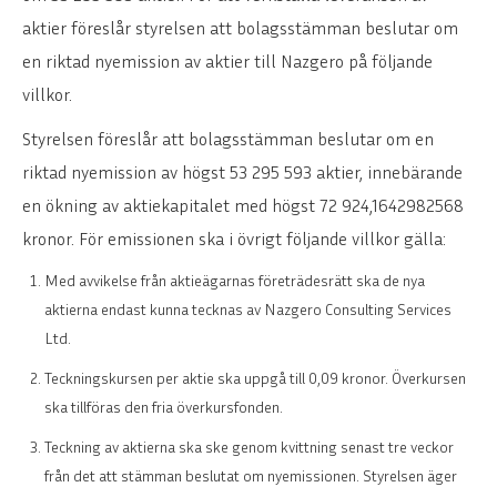
aktier föreslår styrelsen att bolagsstämman beslutar om
en riktad nyemission av aktier till Nazgero på följande
villkor.
Styrelsen föreslår att bolagsstämman beslutar om en
riktad nyemission av högst 53 295 593 aktier, innebärande
en ökning av aktiekapitalet med högst 72 924,1642982568
kronor. För emissionen ska i övrigt följande villkor gälla:
Med avvikelse från aktieägarnas företrädesrätt ska de nya
aktierna endast kunna tecknas av Nazgero Consulting Services
Ltd.
Teckningskursen per aktie ska uppgå till 0,09 kronor. Överkursen
ska tillföras den fria överkursfonden.
Teckning av aktierna ska ske genom kvittning senast tre veckor
från det att stämman beslutat om nyemissionen. Styrelsen äger