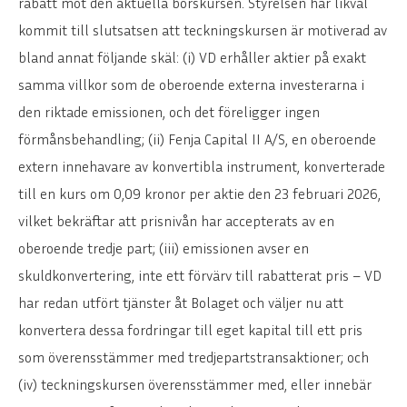
rabatt mot den aktuella börskursen. Styrelsen har likväl
kommit till slutsatsen att teckningskursen är motiverad av
bland annat följande skäl: (i) VD erhåller aktier på exakt
samma villkor som de oberoende externa investerarna i
den riktade emissionen, och det föreligger ingen
förmånsbehandling; (ii) Fenja Capital II A/S, en oberoende
extern innehavare av konvertibla instrument, konverterade
till en kurs om 0,09 kronor per aktie den 23 februari 2026,
vilket bekräftar att prisnivån har accepterats av en
oberoende tredje part; (iii) emissionen avser en
skuldkonvertering, inte ett förvärv till rabatterat pris – VD
har redan utfört tjänster åt Bolaget och väljer nu att
konvertera dessa fordringar till eget kapital till ett pris
som överensstämmer med tredjepartstransaktioner; och
(iv) teckningskursen överensstämmer med, eller innebär