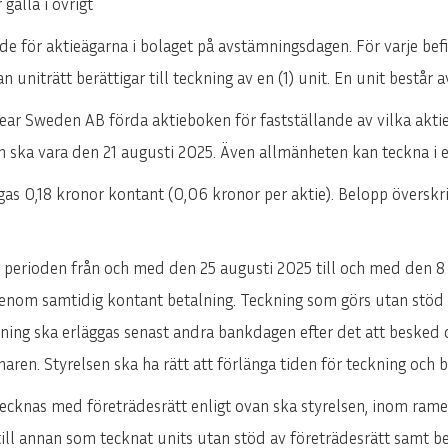
gälla i övrigt
e för aktieägarna i bolaget på avstämningsdagen. För varje bef
an uniträtt berättigar till teckning av en (1) unit. En unit består av
ar Sweden AB förda aktieboken för fastställande av vilka akti
en ska vara den 21 augusti 2025. Även allmänheten kan teckna i 
gas 0,18 kronor kontant (0,06 kronor per aktie). Belopp överskri
r perioden från och med den 25 augusti 2025 till och med den 
genom samtidig kontant betalning. Teckning som görs utan stöd a
lning ska erläggas senast andra bankdagen efter det att besked o
naren. Styrelsen ska ha rätt att förlänga tiden för teckning och b
s tecknas med företrädesrätt enligt ovan ska styrelsen, inom ram
 till annan som tecknat units utan stöd av företrädesrätt samt b