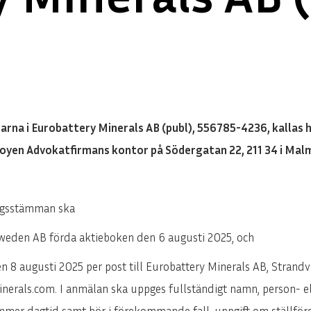
garna i Eurobattery Minerals AB (publ), 556785-4236, kallas
 Foyen Advokatfirmans kontor på Södergatan 22, 211 34 i Mal
lagsstämman ska
 Sweden AB förda aktieboken den 6 augusti 2025, och
en 8 augusti 2025 per post till Eurobattery Minerals AB, Strand
inerals.com. I anmälan ska uppges fullständigt namn, person- 
mmer dagtid samt bör i förekommande fall, uppgift om ställföret