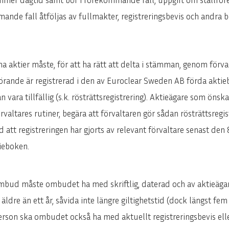
nde fall åtföljas av fullmakter, registreringsbevis och andra 
na aktier måste, för att ha rätt att delta i stämman, genom förval
rbörande är registrerad i den av Euroclear Sweden AB förda akt
 vara tillfällig (s.k. rösträttsregistrering). Aktieägare som önsk
rvaltares rutiner, begära att förvaltaren gör sådan rösträttsregis
id att registreringen har gjorts av relevant förvaltare senast d
ieboken.
mbud måste ombudet ha med skriftlig, daterad och av aktieäga
ldre än ett år, såvida inte längre giltighetstid (dock längst fem
person ska ombudet också ha med aktuellt registreringsbevis el