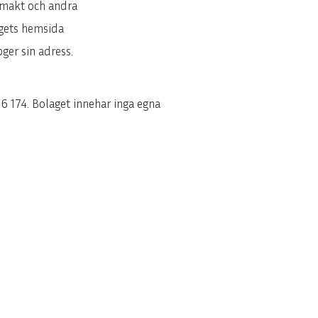
llmakt och andra
agets hemsida
ger sin adress.
06 174. Bolaget innehar inga egna