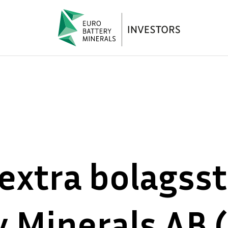
ll extra bolags
 Minerals AB (