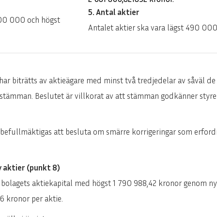
ENGLISH
DEUTSCH
5. Antal aktier
 300 000 och högst
Antalet aktier ska vara lägst 490 0
t har biträtts av aktieägare med minst två tredjedelar av såväl d
stämman. Beslutet är villkorat av att stämman godkänner styrel
 befullmäktigas att besluta om smärre korrigeringar som erfordra
 aktier (punkt 8)
bolagets aktiekapital med högst 1 790 988,42 kronor genom ny
6 kronor per aktie.