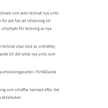
tecknare som även tecknat nya units
r det fall att tilldelning till
m utnyttjats för teckning av nya
m tecknat utan stöd av uniträtter,
llande till det antal nya units som
la emissionsgaranter i förhållande
.
ing som inträffar närmast efter det
a aktieboken.