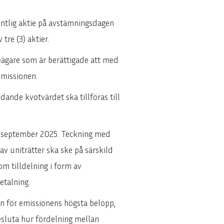
intlig aktie på avstämningsdagen
 tre (3) aktier.
eägare som är berättigade att med
emissionen.
dande kvotvärdet ska tillföras till
8 september 2025. Teckning med
v uniträtter ska ske på särskild
m tilldelning i form av
etalning.
en för emissionens högsta belopp,
esluta hur fördelning mellan