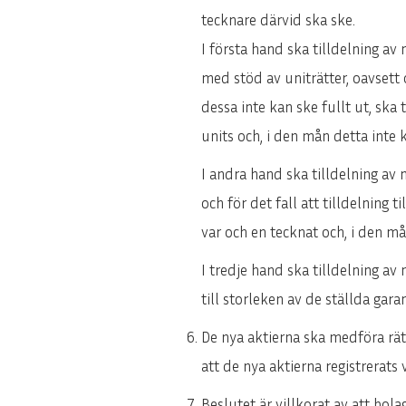
tecknare därvid ska ske.
I första hand ska tilldelning av
med stöd av uniträtter, oavsett 
dessa inte kan ske fullt ut, ska 
units och, i den mån detta inte 
I andra hand ska tilldelning av 
och för det fall att tilldelning t
var och en tecknat och, i den må
I tredje hand ska tilldelning av
till storleken av de ställda gar
De nya aktierna ska medföra rät
att de nya aktierna registrerat
Beslutet är villkorat av att bo