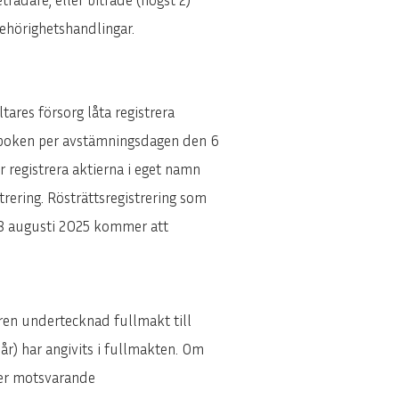
behörighetshandlingar.
tares försorg låta registrera
ieboken per avstämningsdagen den 6
ar registrera aktierna i eget namn
trering. Rösträttsregistrering som
en 8 augusti 2025 kommer att
ren undertecknad fullmakt till
 år) har angivits i fullmakten. Om
ler motsvarande