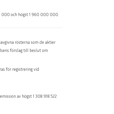
00 000 och högst 1 960 000 000.
e avgivna rösterna som de aktier
sens förslag till beslut om
s för registrering vid
emission av högst 1 308 918 522