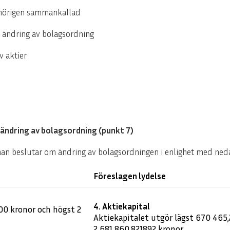
ehörigen sammankallad
m ändring av bolagsordning
v aktier
 ändring av bolagsordning (punkt 7)
man beslutar om ändring av bolagsordningen i enlighet med ned
Föreslagen lydelse
4. Aktiekapital
00 kronor och högst 2
Aktiekapitalet utgör lägst 670 465
2 681 860,821892 kronor.