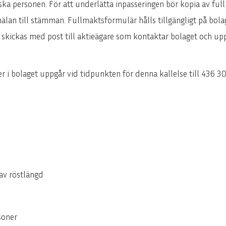
ska personen. För att underlätta inpasseringen bör kopia av fu
älan till stämman. Fullmaktsformulär hålls tillgängligt på bol
kickas med post till aktieägare som kontaktar bolaget och upp
r i bolaget uppgår vid tidpunkten för denna kallelse till 436 3
av röstlängd
soner