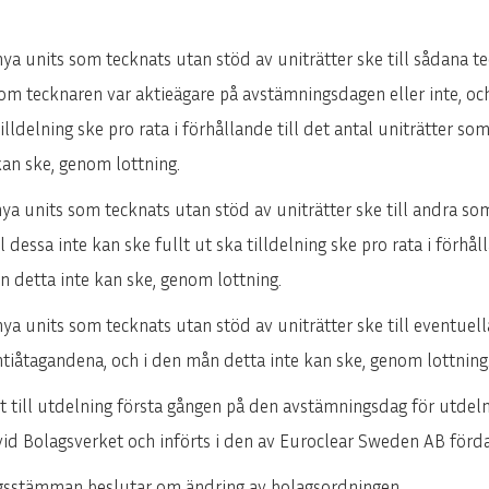
 nya units som tecknats utan stöd av uniträtter ske till sådana 
om tecknaren var aktieägare på avstämningsdagen eller inte, och fö
tilldelning ske pro rata i förhållande till det antal uniträtter so
kan ske, genom lottning.
nya units som tecknats utan stöd av uniträtter ske till andra so
ill dessa inte kan ske fullt ut ska tilldelning ske pro rata i förhå
n detta inte kan ske, genom lottning.
 nya units som tecknats utan stöd av uniträtter ske till eventuel
antiåtagandena, och i den mån detta inte kan ske, genom lottning
t till utdelning första gången på den avstämningsdag för utdeln
s vid Bolagsverket och införts i den av Euroclear Sweden AB förd
lagsstämman beslutar om ändring av bolagsordningen.