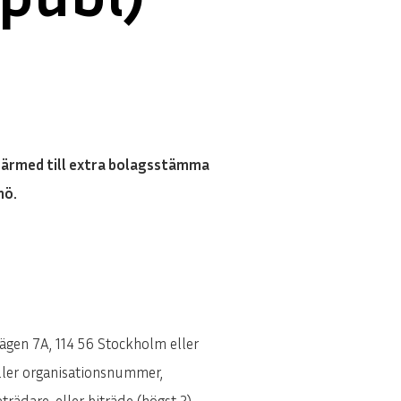
 härmed till extra bolagsstämma
mö.
vägen 7A, 114 56 Stockholm eller
eller organisationsnummer,
rädare, eller biträde (högst 2)