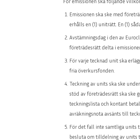
För emissionen ska följande villkor 
Emissionen ska ske med företräd
erhålls en (1) uniträtt. En (1) såd
Avstämningsdag i den av Eurocle
företrädesrätt delta i emission
För varje tecknad unit ska erläg
fria överkursfonden.
Teckning av units ska ske unde
stöd av företrädesrätt ska ske 
teckningslista och kontant beta
avräkningsnota avsänts till teck
För det fall inte samtliga unit
besluta om tilldelning av units