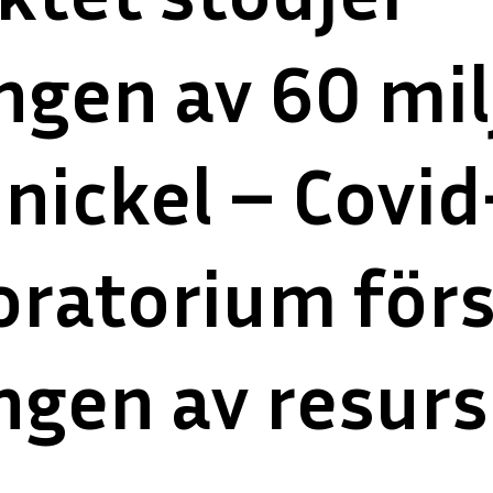
ngen av 60 mil
nickel – Covid
oratorium för
ngen av resurse