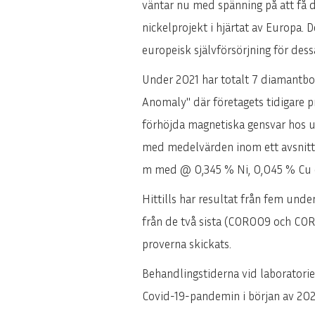
väntar nu med spänning på att få de
nickelprojekt i hjärtat av Europa. 
europeisk självförsörjning för dess
Under 2021 har totalt 7 diamantbor
Anomaly" där företagets tidigare 
förhöjda magnetiska gensvar hos u
med medelvärden inom ett avsnitt 
m med @ 0,345 % Ni, 0,045 % Cu o
Hittills har resultat från fem u
från de två sista (COR009 och COR0
proverna skickats.
Behandlingstiderna vid laboratorie
Covid-19-pandemin i början av 20