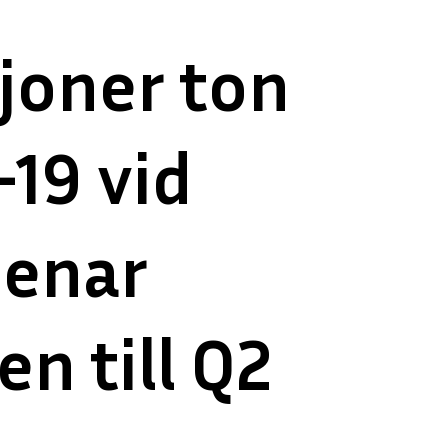
joner ton
-19 vid
senar
n till Q2