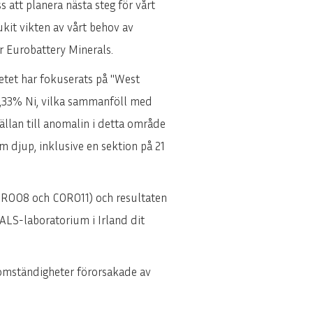
 att planera nästa steg för vårt
ukit vikten av vårt behov av
ör Eurobattery Minerals.
etet har fokuserats på "West
0,33% Ni, vilka sammanföll med
lan till anomalin i detta område
djup, inklusive en sektion på 21
OR008 och COR011) och resultaten
ALS-laboratorium i Irland dit
 omständigheter förorsakade av