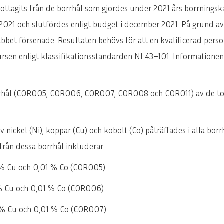
 mottagits från de borrhål som gjordes under 2021 års borrning
i 2021 och slutfördes enligt budget i december 2021. På grund a
bbet försenade. Resultaten behövs för att en kvalificerad pers
esursen enligt klassifikationsstandarden NI 43–101. Informatio
borrhål (COR005, COR006, COR007, COR008 och COR011) av de to
 nickel (Ni), koppar (Cu) och kobolt (Co) påträffades i alla borr
från dessa borrhål inkluderar:
 % Cu och 0,01 % Co (COR005)
 % Cu och 0,01 % Co (COR006)
7 % Cu och 0,01 % Co (COR007)