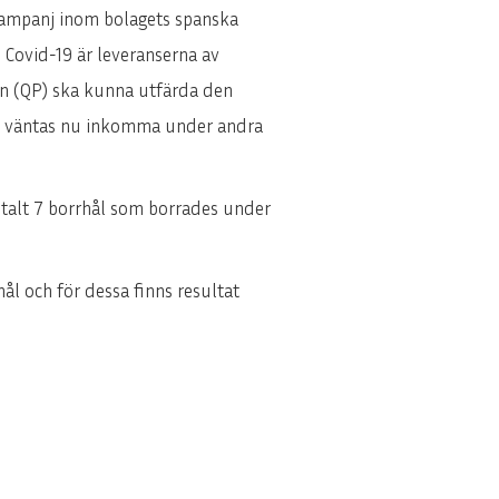
skampanj inom bolagets spanska
v Covid-19 är leveranserna av
on (QP) ska kunna utfärda den
nen väntas nu inkomma under andra
talt 7 borrhål som borrades under
hål och för dessa finns resultat