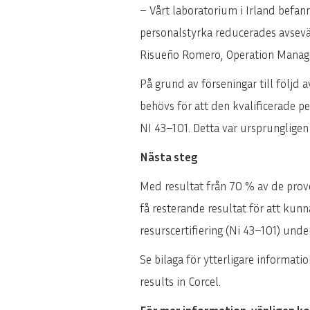
– Vårt laboratorium i Irland befann
personalstyrka reducerades avsevär
Risueño Romero, Operation Manage
På grund av förseningar till följd
behövs för att den kvalificerade p
NI 43–101. Detta var ursprungligen
Nästa steg
Med resultat från 70 % av de prover
få resterande resultat för att kun
resurscertifiering (Ni 43–101) unde
Se bilaga för ytterligare informat
results in Corcel.