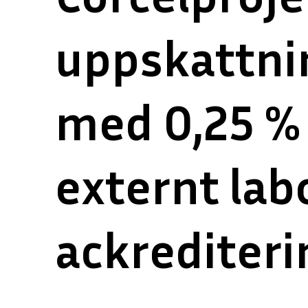
uppskattni
med 0,25 % 
externt lab
ackrediteri