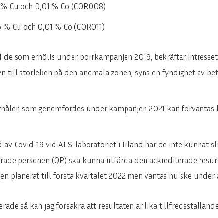
 % Cu och 0,01 % Co (COR008)
ENGLISH
DEUTSCH
5 % Cu och 0,01 % Co (COR011)
d de som erhölls under borrkampanjen 2019, bekräftar intresset
n till storleken på den anomala zonen, syns en fyndighet av be
orrhålen som genomfördes under kampanjen 2021 kan förväntas k
jd av Covid-19 vid ALS-laboratoriet i Irland har de inte kunnat 
erade personen (QP) ska kunna utfärda den ackrediterade resurs
gen planerat till första kvartalet 2022 men väntas nu ske under 
de så kan jag försäkra att resultaten är lika tillfredsställande