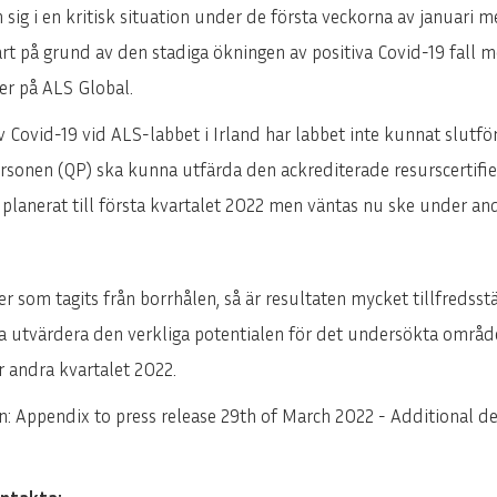
 sig i en kritisk situation under de första veckorna av januari
t på grund av den stadiga ökningen av positiva Covid-19 fall me
r på ALS Global.
 av Covid-19 vid ALS-labbet i Irland har labbet inte kunnat slut
ersonen (QP) ska kunna utfärda den ackrediterade resurscertifier
 planerat till första kvartalet 2022 men väntas nu ske under an
 som tagits från borrhålen, så är resultaten mycket tillfredsst
na utvärdera den verkliga potentialen för det undersökta områd
r andra kvartalet 2022.
ion: Appendix to press release 29th of March 2022 - Additional d