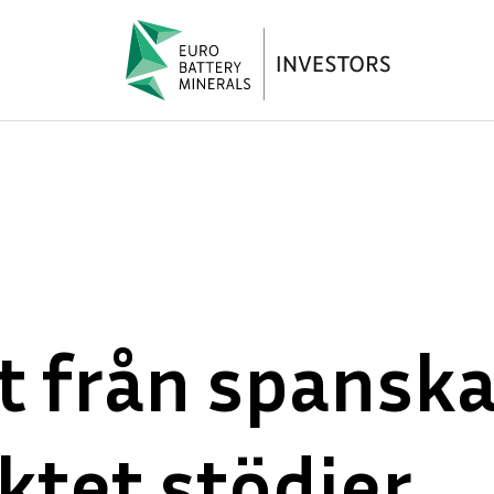
t från spansk
ktet stödjer