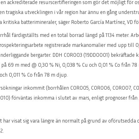
n ackrediterade resurscertifieringen som gör det möjligt för oss
Den tragiska utvecklingen i vår region har ännu en gång understr
a kritiska batterimineraler, säger Roberto García Martínez, VD f
rhål färdigställts med en total borrad längd på 1134 meter. Arb
prospekteringsarbete registrerade markanomalier med upp till 
nderliggande bergarter. DDH COR003 (19DD0001) bekräftade käl
på 69 m med @ 0,30 % Ni, 0,038 % Cu och 0,01 % Co från 78 m 
ch 0,011 % Co från 78 m djup.
ndersökningar inkommit (borrhålen COR005, COR006, COR007, C
10) förväntas inkomma i slutet av mars, enligt prognoser från 
t har visat sig vara längre än normalt på grund av oförutsedda
22.