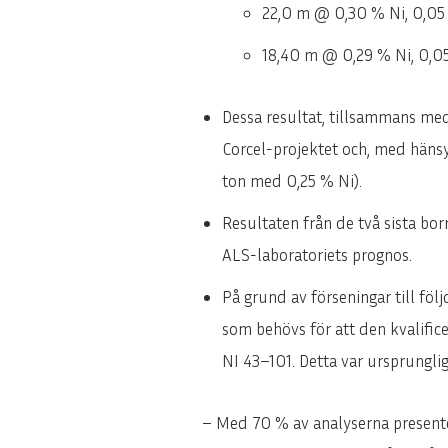
22,0 m @ 0,30 % Ni, 0,05
18,40 m @ 0,29 % Ni, 0,0
Dessa resultat, tillsammans me
Corcel-projektet och, med hänsy
ton med 0,25 % Ni).
Resultaten från de två sista b
ALS-laboratoriets prognos.
På grund av förseningar till föl
som behövs för att den kvalific
NI 43–101. Detta var ursprungli
– Med 70 % av analyserna presentera