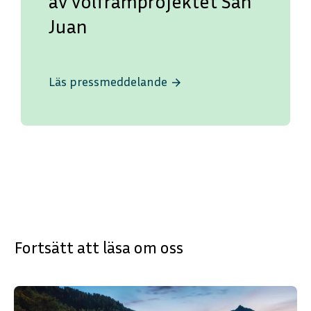
av volframprojektet San
Juan
Läs pressmeddelande
arrow_forward
Fortsätt att läsa om oss