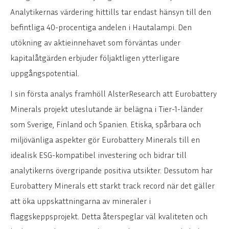
Analytikernas värdering hittills tar endast hänsyn till den
befintliga 40-procentiga andelen i Hautalampi. Den
utökning av aktieinnehavet som förväntas under
kapitalåtgärden erbjuder följaktligen ytterligare
uppgångspotential.
I sin första analys framhöll AlsterResearch att Eurobattery
Minerals projekt uteslutande är belägna i Tier-1-länder
som Sverige, Finland och Spanien. Etiska, spårbara och
miljövänliga aspekter gör Eurobattery Minerals till en
idealisk ESG-kompatibel investering och bidrar till
analytikerns övergripande positiva utsikter. Dessutom har
Eurobattery Minerals ett starkt track record när det gäller
att öka uppskattningarna av mineraler i
flaggskeppsprojekt. Detta återspeglar väl kvaliteten och