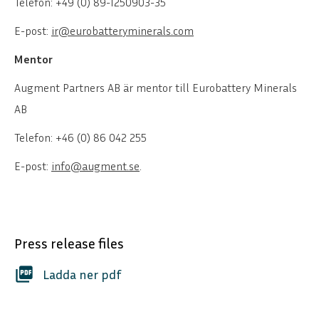
Telefon: +49 (0) 89-1250903-35
E-post:
ir@eurobatteryminerals.com
Mentor
Augment Partners AB är mentor till Eurobattery Minerals
AB
Telefon: +46 (0) 86 042 255
E-post:
info@augment.se
.
Press release files
picture_as_pdf
Ladda ner pdf