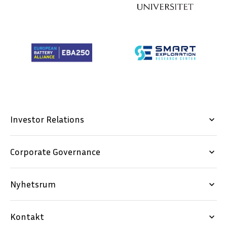
Investor Relations
keyboard_arrow_down
Corporate Governance
keyboard_arrow_down
Nyhetsrum
keyboard_arrow_down
Kontakt
keyboard_arrow_down