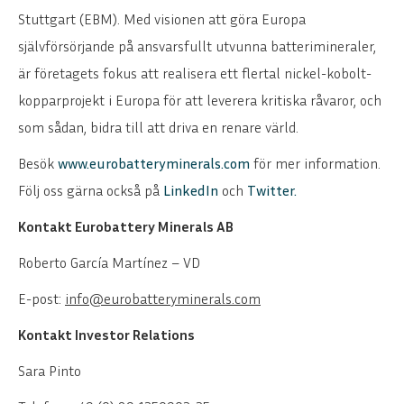
Stuttgart (EBM). Med visionen att göra Europa
självförsörjande på ansvarsfullt utvunna batterimineraler,
är företagets fokus att realisera ett flertal nickel-kobolt-
kopparprojekt i Europa för att leverera kritiska råvaror, och
som sådan, bidra till att driva en renare värld.
Besök
www.eurobatteryminerals.com
för mer information.
Följ oss gärna också på
LinkedIn
och
Twitter.
Kontakt Eurobattery Minerals AB
Roberto García Martínez – VD
E-post:
info@eurobatteryminerals.com
Kontakt Investor Relations
Sara Pinto