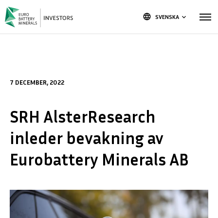
language
SVENSKA
keyboard_arrow_down
7 DECEMBER, 2022
SRH AlsterResearch
inleder bevakning av
Eurobattery Minerals AB