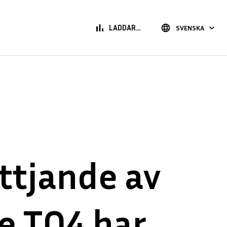
bar_chart
language
keyboard_arrow_down
LADDAR...
SVENSKA
ttjande av
e TO4 har