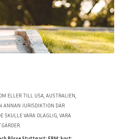
OM ELLER TILL USA, AUSTRALIEN,
ON ANNAN JURISDIKTION DÄR
 SKULLE VARA OLAGLIG, VARA
TGÄRDER.
ch Börse Stuttgart: EBM; kort: