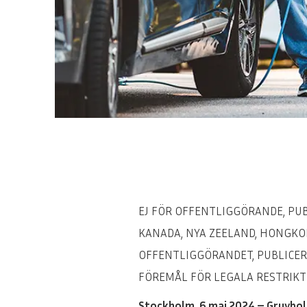
EJ FÖR OFFENTLIGGÖRANDE, PUBL
KANADA, NYA ZEELAND, HONGKON
OFFENTLIGGÖRANDET, PUBLICER
FÖREMÅL FÖR LEGALA RESTRIKT
Stockholm, 6 maj 2024 – Gruvbol