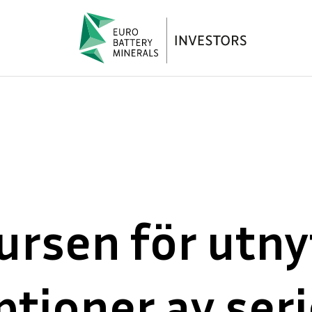
rsen för utny
tioner av seri