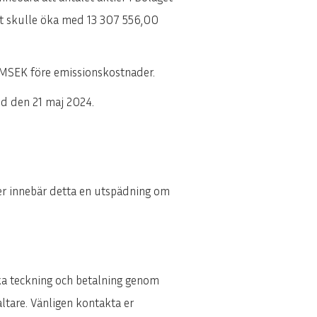
let skulle öka med 13 307 556,00
3 MSEK före emissionskostnader.
ed den 21 maj 2024.
ner innebär detta en utspädning om
ska teckning och betalning genom
ltare. Vänligen kontakta er