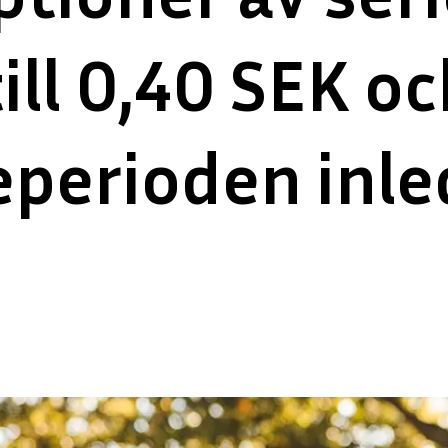
till 0,40 SEK o
perioden inled