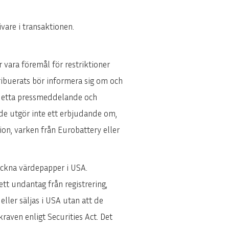
vare i transaktionen.
 vara föremål för restriktioner
tribuerats bör informera sig om och
a detta pressmeddelande och
nde utgör inte ett erbjudande om,
ion, varken från Eurobattery eller
eckna värdepapper i USA.
tt undantag från registrering,
 eller säljas i USA utan att de
kraven enligt Securities Act. Det