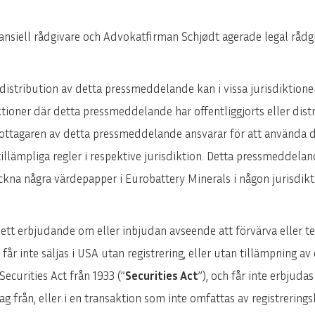
ansiell rådgivare och Advokatfirman Schjødt agerade legal rådgi
 distribution av detta pressmeddelande kan i vissa jurisdiktioner
iktioner där detta pressmeddelande har offentliggjorts eller dis
. Mottagaren av detta pressmeddelande ansvarar för att använd
tillämpliga regler i respektive jurisdiktion. Detta pressmeddela
teckna några värdepapper i Eurobattery Minerals i någon jurisdikt
ett erbjudande om eller inbjudan avseende att förvärva eller t
inte säljas i USA utan registrering, eller utan tillämpning av e
Securities Act från 1933 (”
Securities Act
”), och får inte erbjudas
g från, eller i en transaktion som inte omfattas av registrerings