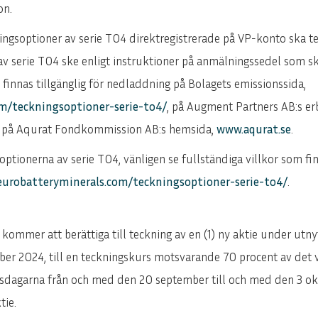
on.
ningsoptioner av serie TO4 direktregistrerade på VP-konto ska 
v serie TO4 ske enligt instruktioner på anmälningssedel som sk
innas tillgänglig för nedladdning på Bolagets emissionssida,
om/teckningsoptioner-serie-to4/
, på Augment Partners AB:s e
t på Aqurat Fondkommission AB:s hemsida,
www.aqurat.se
.
tionerna av serie TO4, vänligen se fullständiga villkor som fin
.eurobatteryminerals.com/teckningsoptioner-serie-to4/
.
5 kommer att berättiga till teckning av en (1) ny aktie under u
ober 2024, till en teckningskurs motsvarande 70 procent av det
lsdagarna från och med den 20 september till och med den 3 ok
tie.