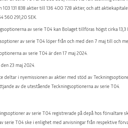
ENGLISH
DEUTSCH
 103 131 838 aktier till 136 400 728 aktier, och att aktiekapita
 54 560 291,20 SEK.
ngsoptionerna av serie TO4 kan Bolaget tillföras högst cirka 13,
optioner av serie TO4 löper från och med den 7 maj till och m
soptionerna av serie TO4 är den 17 maj 2024.
s den 23 maj 2024.
nte deltar i nyemissionen av aktier med stöd av Teckningsoptio
nyttjande av de utestående Teckningsoptionerna av serie TO4.
ingsoptioner av serie TO4 registrerade på depå hos förvaltare 
v serie TO4 ske i enlighet med anvisningar från respektive förva