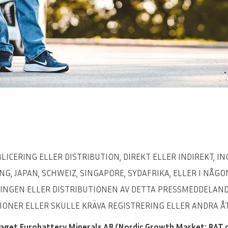
ICERING ELLER DISTRIBUTION, DIREKT ELLER INDIREKT, IN
G, JAPAN, SCHWEIZ, SINGAPORE, SYDAFRIKA, ELLER I NÅG
INGEN ELLER DISTRIBUTIONEN AV DETTA PRESSMEDDELANDE
IONER ELLER SKULLE KRÄVA REGISTRERING ELLER ANDRA Å
aget Eurobattery Minerals AB (Nordic Growth Market: BAT o