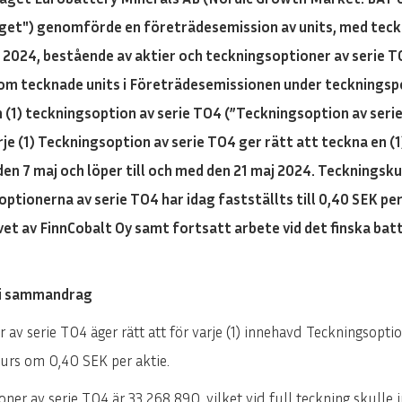
aget") genomförde en företrädesemission av units, med teck
ri 2024, bestående av aktier och teckningsoptioner av serie 
m tecknade units i Företrädesemissionen under teckningsperi
en (1) teckningsoption av serie TO4 (”Teckningsoption av seri
je (1) Teckningsoption av serie TO4 ger rätt att teckna en (1
en 7 maj och löper till och med den 21 maj 2024. Teckningsku
tionerna av serie TO4 har idag fastställts till 0,40 SEK per
rvet av FinnCobalt Oy samt fortsatt arbete vid det finska ba
 i sammandrag
av serie TO4 äger rätt att för varje (1) innehavd Teckningsoptio
skurs om 0,40 SEK per aktie.
er av serie TO4 är 33 268 890, vilket vid full teckning skulle i