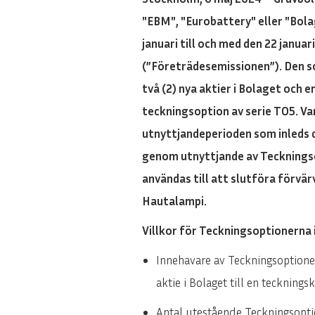
"EBM", "Eurobattery" eller "Bol
januari till och med den 22 janua
(”Företrädesemissionen”). Den so
två (2) nya aktier i Bolaget och 
teckningsoption av serie TO5. Var
utnyttjandeperioden som inleds d
genom utnyttjande av Teckningsop
användas till att slutföra förvä
Hautalampi.
Villkor för Teckningsoptionerna
Innehavare av Teckningsoptioner 
aktie i Bolaget till en teckning
Antal utestående Teckningsoption