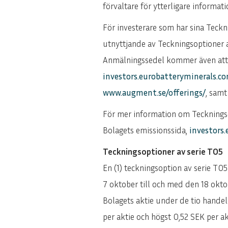
förvaltare för ytterligare informati
För investerare som har sina Teck
utnyttjande av Teckningsoptioner a
Anmälningssedel kommer även att f
investors.eurobatteryminerals.c
www.augment.se/offerings/
, sam
För mer information om Teckningsop
Bolagets emissionssida,
investors
Teckningsoptioner av serie TO5
En (1) teckningsoption av serie TO
7 oktober till och med den 18 okt
Bolagets aktie under de tio hande
per aktie och högst 0,52 SEK per ak