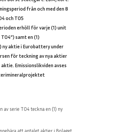
ningsperiod från och med den 8
TO4 och TO5
oden erhöll för varje (1) unit
e TO4”) samt en (1)
) ny aktie i Eurobattery under
rsen för teckning av nya aktier
 aktie. Emissionslikviden avses
tterimineralprojektet
n av serie TO4 teckna en (1) ny
nnebära att antalet aktier i Bolaget