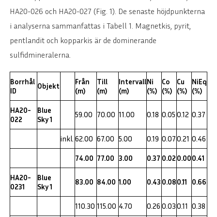
HA20-026 och HA20-027 (Fig. 1). De senaste höjdpunkterna
i analyserna sammanfattas i Tabell 1. Magnetkis, pyrit,
pentlandit och kopparkis är de dominerande
sulfidmineralerna.
Borrhål
Från
Till
Intervall
Ni
Co
Cu
NiEq
Objekt
ID
(m)
(m)
(m)
(%)
(%)
(%)
(%)
HA20-
Blue
59.00
70.00
11.00
0.18
0.05
0.12
0.37
022
Sky 1
inkl.
62.00
67.00
5.00
0.19
0.07
0.21
0.46
74.00
77.00
3.00
0.37
0.02
0.00
0.41
HA20-
Blue
83.00
84.00
1.00
0.43
0.08
0.11
0.66
0231
Sky 1
110.30
115.00
4.70
0.26
0.03
0.11
0.38