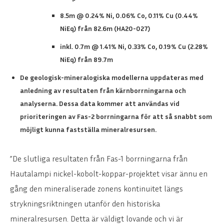
8.5m @ 0.24% Ni, 0.06% Co, 0.11% Cu (0.44%
NiEq) från 82.6m (HA20-027)
inkl. 0.7m @ 1.41% Ni, 0.33% Co, 0.19% Cu
(2.28%
NiEq) från 89.7m
De geologisk-mineralogiska modellerna uppdateras med
anledning av resultaten från kärnborrningarna och
analyserna. Dessa data kommer att användas vid
prioriteringen av Fas-2 borrningarna för att så snabbt som
möjligt kunna fastställa mineralresursen.
”De slutliga resultaten från Fas-1 borrningarna från
Hautalampi nickel-kobolt-koppar-projektet visar ännu en
gång den mineraliserade zonens kontinuitet längs
strykningsriktningen utanför den historiska
mineralresursen. Detta är väldigt lovande och vi är