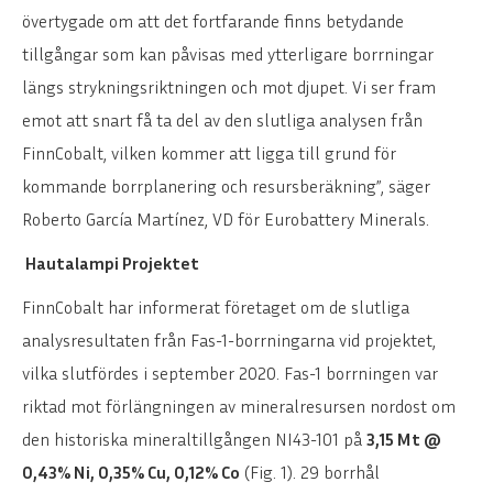
övertygade om att det fortfarande finns betydande
tillgångar som kan påvisas med ytterligare borrningar
längs strykningsriktningen och mot djupet. Vi ser fram
emot att snart få ta del av den slutliga analysen från
FinnCobalt, vilken kommer att ligga till grund för
kommande borrplanering och resursberäkning”, säger
Roberto García Martínez, VD för Eurobattery Minerals.
Hautalampi Projektet
FinnCobalt har informerat företaget om de slutliga
analysresultaten från Fas-1-borrningarna vid projektet,
vilka slutfördes i september 2020. Fas-1 borrningen var
riktad mot förlängningen av mineralresursen nordost om
den historiska mineraltillgången NI43-101 på
3,15 Mt @
0,43% Ni, 0,35% Cu, 0,12% Co
(Fig. 1). 29 borrhål