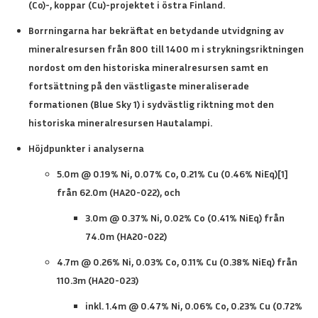
(Co)-, koppar (Cu)-projektet i östra Finland.
Borrningarna har bekräftat en betydande utvidgning av
mineralresursen från 800 till 1400 m i strykningsriktningen
nordost om den historiska mineralresursen samt en
fortsättning på den västligaste mineraliserade
formationen (Blue Sky 1) i sydvästlig riktning mot den
historiska mineralresursen Hautalampi.
Höjdpunkter i analyserna
5.0m @ 0.19% Ni, 0.07% Co, 0.21% Cu (0.46% NiEq
)[1]
från 62.0m (HA20-022), och
3.0m @ 0.37% Ni, 0.02% Co (0.41% NiEq) från
74.0m (HA20-022)
4.7m @ 0.26% Ni, 0.03% Co, 0.11% Cu (0.38% NiEq) från
110.3m (HA20-023)
inkl. 1.4m @ 0.47% Ni, 0.06% Co, 0.23% Cu
(0.72%