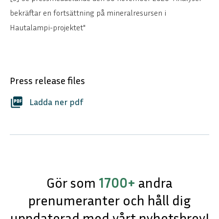
bekräftar en fortsättning på mineralresursen i
Hautalampi-projektet"
Press release files
picture_as_pdf
Ladda ner pdf
Gör som
1700+
andra
prenumeranter och håll dig
uppdaterad med vårt nyhetsbrev!