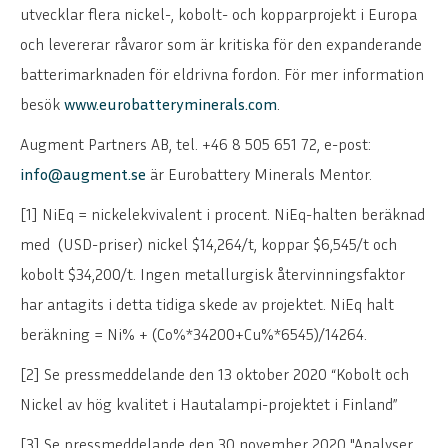
utvecklar flera nickel-, kobolt- och kopparprojekt i Europa
och levererar råvaror som är kritiska för den expanderande
batterimarknaden för eldrivna fordon. För mer information
besök
www.eurobatteryminerals.com
.
Augment Partners AB, tel. +46 8 505 651 72, e-post:
info@augment.se
är Eurobattery Minerals Mentor.
[1] NiEq = nickelekvivalent i procent. NiEq-halten beräknad
med (USD-priser) nickel $14,264/t, koppar $6,545/t och
kobolt $34,200/t. Ingen metallurgisk återvinningsfaktor
har antagits i detta tidiga skede av projektet. NiEq halt
beräkning = Ni% + (Co%*34200+Cu%*6545)/14264.
[2] Se pressmeddelande den 13 oktober 2020 “Kobolt och
Nickel av hög kvalitet i Hautalampi-projektet i Finland”
[3] Se pressmeddelande den 30 november 2020 "Analyser