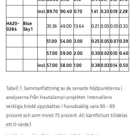
incl.
89.70
90.40
0.70
1.41
0.33
0.19
2.28
HA20-
Blue
35.36
49.00
13.64
0.21
0.05
0.05
0.33
0284
Sky 1
51.00
54.00
3.00
0.25
0.05
0.07
0.39
57.00
59.00
2.00
0.30
0.02
0.10
0.40
incl.
57.00
58.00
1.00
0.38
0.03
0.14
0.50
Tabell 1. Sammanfattning av de senaste höjdpunkterna i
analyserna från Hautalampi-projektet. Intervallens
verkliga bredd uppskattas i huvudsaklig vara 90 - 99
procent och som minst 75 procent. All kärnförlust tilldelas
ett 0-värde.1