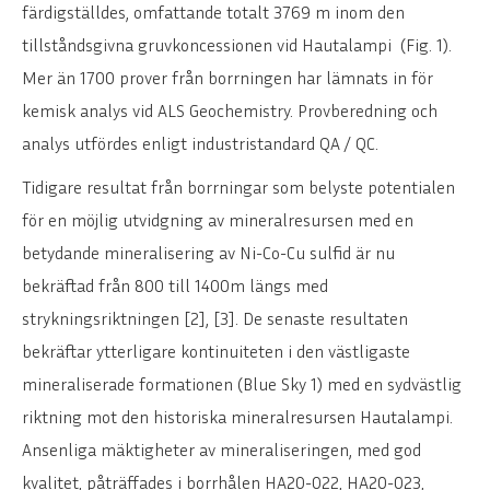
färdigställdes, omfattande totalt 3769 m inom den
tillståndsgivna gruvkoncessionen vid Hautalampi (Fig. 1).
Mer än 1700 prover från borrningen har lämnats in för
kemisk analys vid ALS Geochemistry. Provberedning och
analys utfördes enligt industristandard QA / QC.
Tidigare resultat från borrningar som belyste potentialen
för en möjlig utvidgning av mineralresursen med en
betydande mineralisering av Ni-Co-Cu sulfid är nu
bekräftad från 800 till 1400m längs med
strykningsriktningen [2], [3]. De senaste resultaten
bekräftar ytterligare kontinuiteten i den västligaste
mineraliserade formationen (Blue Sky 1) med en sydvästlig
riktning mot den historiska mineralresursen Hautalampi.
Ansenliga mäktigheter av mineraliseringen, med god
kvalitet, påträffades i borrhålen HA20-022, HA20-023,