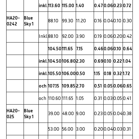
inkl.
113.60
115.00
1.40
0.47
0.06
0.23
0.72
HA20-
Blue
88.10
99.30
11.20
0.16
0.04
0.10
0.30
0242
Sky 1
Inkl.
88.10
92.00
3.90
0.19
0.06
0.20
0.42
104.50
111.65
7.15
0.46
0.06
0.10
0.64
inkl.
104.50
106.80
2.30
0.69
0.10
0.22
1.04
inkl.
105.50
106.00
0.50
1.15
0.18
0.32
1.72
och
107.15
109.85
2.70
0.51
0.05
0.06
0.65
och
110.60
111.65
1.05
0.31
0.03
0.05
0.41
HA20-
Blue
39.00
48.00
9.00
0.23
0.05
0.04
0.38
025
Sky 1
53.00
56.00
3.00
0.20
0.04
0.03
0.31