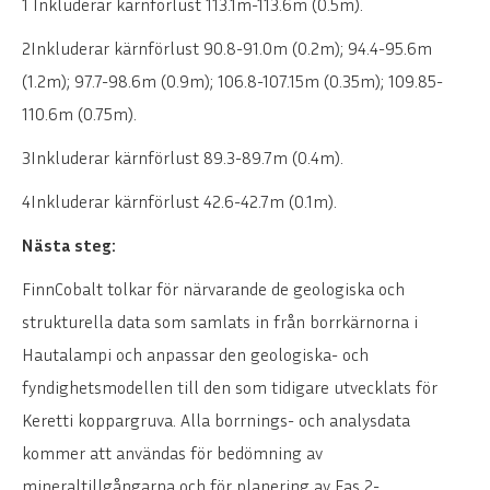
1 Inkluderar kärnförlust 113.1m-113.6m (0.5m).
2Inkluderar kärnförlust 90.8-91.0m (0.2m); 94.4-95.6m
(1.2m); 97.7-98.6m (0.9m); 106.8-107.15m (0.35m); 109.85-
110.6m (0.75m).
3Inkluderar kärnförlust 89.3-89.7m (0.4m).
4Inkluderar kärnförlust 42.6-42.7m (0.1m).
Nästa steg:
FinnCobalt tolkar för närvarande de geologiska och
strukturella data som samlats in från borrkärnorna i
Hautalampi och anpassar den geologiska- och
fyndighetsmodellen till den som tidigare utvecklats för
Keretti koppargruva. Alla borrnings- och analysdata
kommer att användas för bedömning av
mineraltillgångarna och för planering av Fas 2-