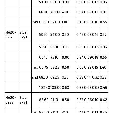
59.00
62.00
3.00
0.20
0.05
0.09
0.36
66.00
70.00
4.00
0.27
0.02
0.06
0.35
inkl.
66.00
67.00
1.00
0.43
0.03
0.10
0.55
HA20-
Blue
53.50
54.00
0.50
0.42
0.03
0.16
0.57
026
Sky 1
57.50
61.00
3.50
0.22
0.05
0.05
0.36
66.10
75.10
9.00
0.24
0.09
0.18
0.55
incl.
66.75
67.25
0.50
0.65
0.29
0.15
1.40
and
68.50
69.25
0.75
0.28
0.14
0.32
0.77
102.40
103.00
0.60
0.37
0.03
0.02
0.46
HA20-
Blue
82.60
91.10
8.50
0.23
0.06
0.10
0.42
0273
Sky 1
incl.
88.00
91.10
3.10
0.44
0.11
0.13
0.76