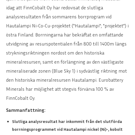
idag att FinnCobalt Oy har redovisat de slutliga
analysresultaten från sommarens borrprogram vid
Hautalampi Ni-Co-Cu-projektet ("Hautalampi"; "projektet") i
östra Finland. Borrningarna har bekräftat en omfattande
utvidgning av resurspotentialen från 800 till 1400m längs
strykningsriktningen nordost om den historiska
mineralresursen, samt en förlängning av den västligaste
mineraliserade zonen (Blue Sky 1) i sydvästlig riktning mot
den historiska mineralresursen Hautalampi. Eurobattery
Minerals har möjlighet att stegvis förvärva 100 % av
FinnCobalt Oy.
Sammanfattning:
Slutliga analysresultat har inkommit från det slutförda
borrningsprogrammet vid Hautalampi nickel (Ni)-, kobolt