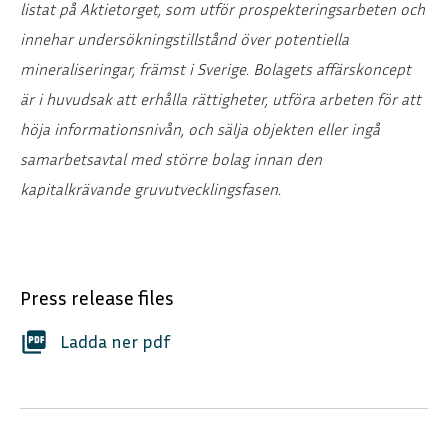
listat på Aktietorget, som utför prospekteringsarbeten och
innehar undersökningstillstånd över potentiella
mineraliseringar, främst i Sverige. Bolagets affärskoncept
är i huvudsak att erhålla rättigheter, utföra arbeten för att
höja informationsnivån, och sälja objekten eller ingå
samarbetsavtal med större bolag innan den
kapitalkrävande gruvutvecklingsfasen.
Press release files
picture_as_pdf
Ladda ner pdf