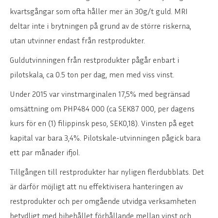
kvartsgångar som ofta håller mer än 30g/t guld. MRI
deltar inte i brytningen på grund av de större riskerna,
utan utvinner endast från restprodukter.
Guldutvinningen från restprodukter pågår enbart i
pilotskala, ca 0.5 ton per dag, men med viss vinst.
Under 2015 var vinstmarginalen 17,5% med begränsad
omsättning om PHP484 000 (ca SEK87 000, per dagens
kurs för en (1) filippinsk peso, SEK0,18). Vinsten på eget
kapital var bara 3,4%. Pilotskale-utvinningen pågick bara
ett par månader ifjol.
Tillgången till restprodukter har nyligen flerdubblats. Det
är därför möjligt att nu effektivisera hanteringen av
restprodukter och per omgående utvidga verksamheten
betydligt med bibehållet förhållande mellan vinst och