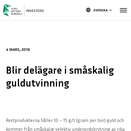
language
SVENSKA
keyboard_arrow_down
4 MARS, 2016
Blir delägare i småskalig
guldutvinning
Restprodukterna håller 10 – 15 g/t (gram per ton) guld och
kommer från småskalig selektiv underjordsbrytning av rika