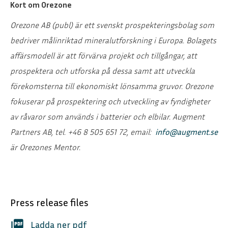
Kort om Orezone
Orezone AB (publ) är ett svenskt prospekteringsbolag som
bedriver målinriktad mineralutforskning i Europa. Bolagets
affärsmodell är att förvärva projekt och tillgångar, att
prospektera och utforska på dessa samt att utveckla
förekomsterna till ekonomiskt lönsamma gruvor. Orezone
fokuserar på prospektering och utveckling av fyndigheter
av råvaror som används i batterier och elbilar.
Augment
Partners AB, tel. +46 8 505 651 72, email:
info@augment.se
är Orezones Mentor.
Press release files
picture_as_pdf
Ladda ner pdf