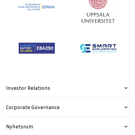
Investor Relations
keyboard_arrow_down
Corporate Governance
keyboard_arrow_down
Nyhetsrum
keyboard_arrow_down