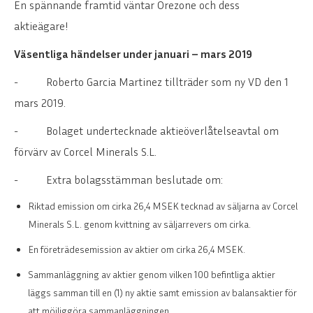
En spännande framtid väntar Orezone och dess
aktieägare!
Väsentliga händelser under januari – mars 2019
-
Roberto Garcia Martinez tillträder som ny VD den 1
mars 2019.
-
Bolaget undertecknade aktieöverlåtelseavtal om
förvärv av Corcel Minerals S.L.
-
Extra
bolagsstämman beslutade om:
Riktad emission om cirka 26,4 MSEK tecknad av säljarna av Corcel
Minerals S.L. genom kvittning av säljarrevers om cirka.
En företrädesemission av aktier om cirka 26,4 MSEK
.
Sammanläggning av aktier genom vilken 100 befintliga aktier
läggs samman till en (1) ny aktie samt emission av balansaktier för
att möjliggöra sammanläggningen.