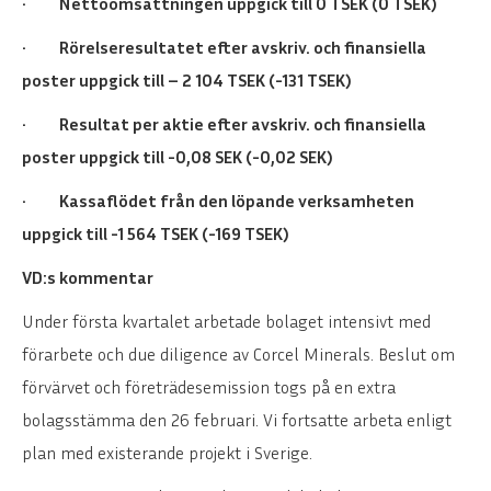
•
Nettoomsättningen uppgick till 0 TSEK (0 TSEK)
•
Rörelseresultatet efter avskriv. och finansiella
poster uppgick till – 2 104 TSEK (-131 TSEK)
•
Resultat per aktie efter avskriv. och finansiella
poster uppgick till -0,08 SEK (-0,02 SEK)
•
Kassaflödet från den löpande verksamhete
n
uppgick till -1 564 TSEK (-169 TSEK)
VD:s kommentar
Under första kvartalet arbetade bolaget intensivt med
förarbete och due diligence av Corcel Minerals. Beslut om
förvärvet och företrädesemission togs på en extra
bolagsstämma den 26 februari.
Vi fortsatte arbeta enligt
plan med existerande projekt i Sverige.