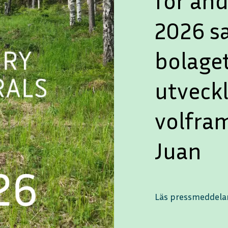
för and
2026 s
bolaget
utveck
volfra
Juan
Läs pressmeddel