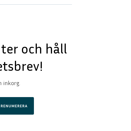
er och håll
tsbrev!
n inkorg.
PRENUMERERA