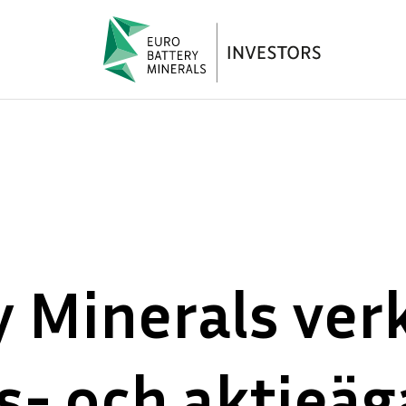
 Minerals verk
s- och aktieäg