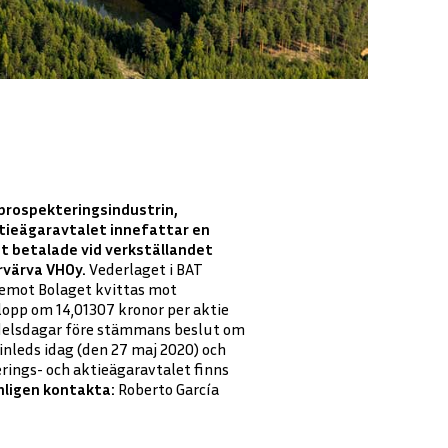
 prospekteringsindustrin,
ktieägaravtalet innefattar en
et betalade vid verkställandet
rvärva VHOy.
Vederlaget i BAT
ntemot Bolaget kvittas mot
elopp om 14,01307 kronor per aktie
ndelsdagar före stämmans beslut om
inleds idag (den 27 maj 2020) och
rings- och aktieägaravtalet finns
nligen kontakta:
Roberto García