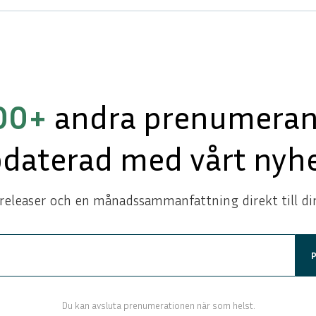
ENGLISH
DEUTSCH
00+
andra prenumerant
pdaterad med vårt nyhe
releaser och en månadssammanfattning direkt till di
Du kan avsluta prenumerationen när som helst.