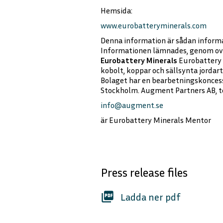
Hemsida:
www.eurobatteryminerals.com
Denna information är sådan informa
Informationen lämnades, genom ova
Eurobattery Minerals
Eurobattery 
kobolt, koppar och sällsynta jorda
Bolaget har en bearbetningskoncess
Stockholm. Augment Partners AB, tel
info@augment.se
är Eurobattery Minerals Mentor
Press release files
picture_as_pdf
Ladda ner pdf