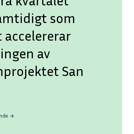
ra kvartalet
amtidigt som
 accelererar
lingen av
mprojektet San
ande
arrow_forward