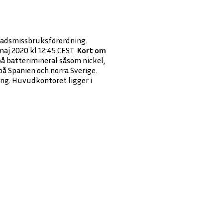
knadsmissbruksförordning.
aj 2020 kl 12:45 CEST.
Kort om
å batterimineral såsom nickel,
å Spanien och norra Sverige.
ing. Huvudkontoret ligger i