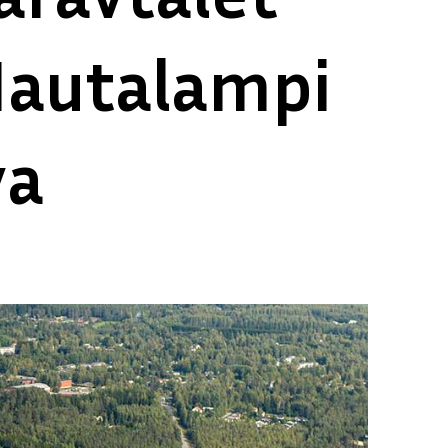
Hautalampi
va