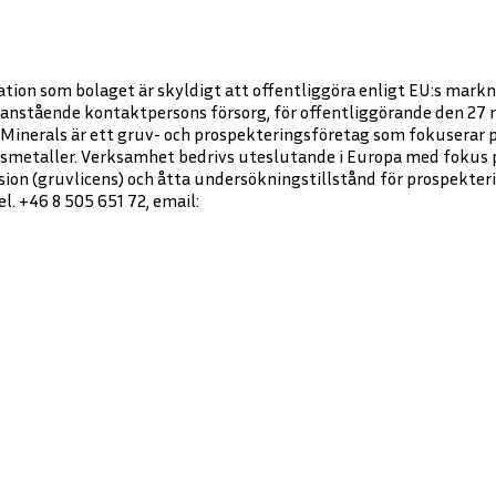
tion som bolaget är skyldigt att offentliggöra enligt EU:s mar
nstående kontaktpersons försorg, för offentliggörande den 27 m
Minerals är ett gruv- och prospekteringsföretag som fokuserar p
rtsmetaller. Verksamhet bedrivs uteslutande i Europa med fokus p
ion (gruvlicens) och åtta undersökningstillstånd för prospekter
. +46 8 505 651 72, email: