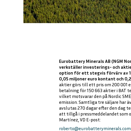
Eurobattery Minerals AB (NGM Nord
verkställer investerings- och akt
option för ett stegvis förvärv av 
0,05 miljoner euro kontant och 0,2
aktier görs till ett pris om 200 00
betalning för 150 663 aktier i BAT t
vilket motsvarar den på Nordic SM
emission. Samtliga tre säljare har 
avslutas 270 dagar efter den dag te
att tillgå i pressmeddelandet som o
Martínez, VD E-post:
roberto@eurobatteryminerals.com