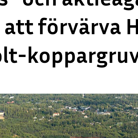
 att förvärva 
olt-koppargru