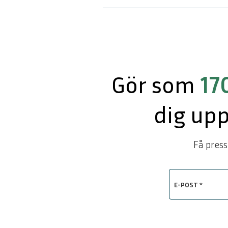
Gör som
17
dig up
Få press
E-POST *