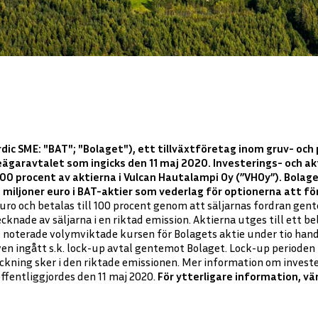
ic SME: "BAT"; "Bolaget"), ett tillväxtföretag inom gruv- och
ieägaravtalet som ingicks den 11 maj 2020. Investerings- och a
100 procent av aktierna i Vulcan Hautalampi Oy (”VHOy”). Bolag
 miljoner euro i BAT-aktier som vederlag för optionerna att fö
1 euro och betalas till 100 procent genom att säljarnas fordran ge
ecknade av säljarna i en riktad emission. Aktierna utges till ett b
E noterade volymviktade kursen för Bolagets aktie under tio ha
även ingått s.k. lock-up avtal gentemot Bolaget. Lock-up perioden 
ckning sker i den riktade emissionen. Mer information om investe
ffentliggjordes den 11 maj 2020.
För ytterligare information, vä