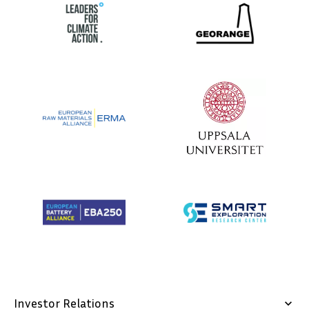
Investor Relations
keyboard_arrow_down