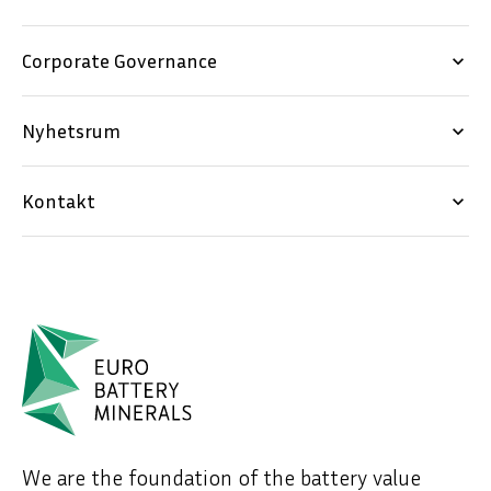
Corporate Governance
keyboard_arrow_down
Nyhetsrum
keyboard_arrow_down
Kontakt
keyboard_arrow_down
We are the foundation of the battery value