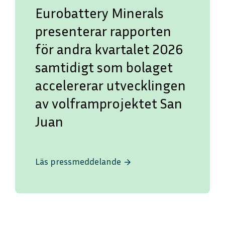
Eurobattery Minerals
presenterar rapporten
för andra kvartalet 2026
samtidigt som bolaget
accelererar utvecklingen
av volframprojektet San
Juan
ENGLISH
DEUTSCH
Läs pressmeddelande
arrow_forward