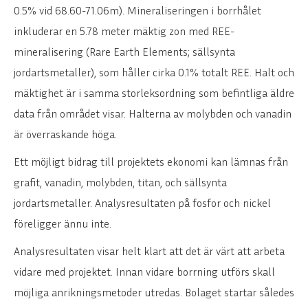
0.5% vid 68.60-71.06m). Mineraliseringen i borrhålet
inkluderar en 5.78 meter mäktig zon med REE-
mineralisering (Rare Earth Elements; sällsynta
jordartsmetaller), som håller cirka 0.1% totalt REE. Halt och
mäktighet är i samma storleksordning som befintliga äldre
data från området visar. Halterna av molybden och vanadin
är överraskande höga.
Ett möjligt bidrag till projektets ekonomi kan lämnas från
grafit, vanadin, molybden, titan, och sällsynta
jordartsmetaller. Analysresultaten på fosfor och nickel
föreligger ännu inte.
Analysresultaten visar helt klart att det är värt att arbeta
vidare med projektet. Innan vidare borrning utförs skall
möjliga anrikningsmetoder utredas. Bolaget startar således