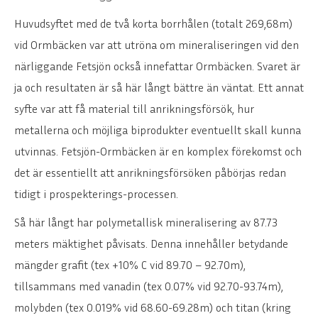
Huvudsyftet med de två korta borrhålen (totalt 269,68m)
vid Ormbäcken var att utröna om mineraliseringen vid den
närliggande Fetsjön också innefattar Ormbäcken. Svaret är
ja och resultaten är så här långt bättre än väntat. Ett annat
syfte var att få material till anrikningsförsök, hur
metallerna och möjliga biprodukter eventuellt skall kunna
utvinnas. Fetsjön-Ormbäcken är en komplex förekomst och
det är essentiellt att anrikningsförsöken påbörjas redan
tidigt i prospekterings-processen.
Så här långt har polymetallisk mineralisering av 87.73
meters mäktighet påvisats. Denna innehåller betydande
mängder grafit (tex +10% C vid 89.70 – 92.70m),
tillsammans med vanadin (tex 0.07% vid 92.70-93.74m),
molybden (tex 0.019% vid 68.60-69.28m) och titan (kring