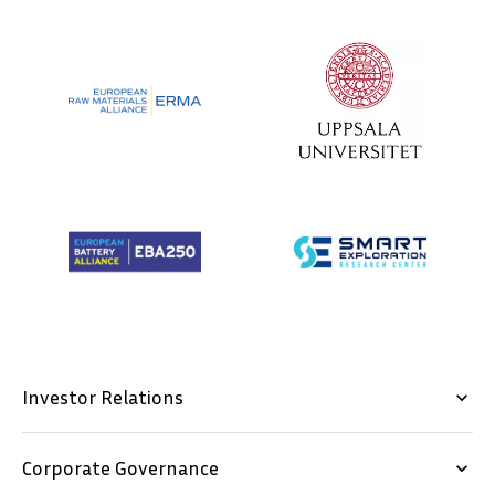
Investor Relations
keyboard_arrow_down
Corporate Governance
keyboard_arrow_down