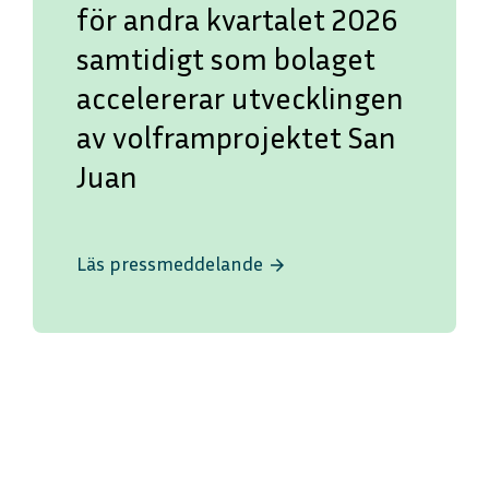
för andra kvartalet 2026
samtidigt som bolaget
accelererar utvecklingen
av volframprojektet San
Juan
ENGLISH
DEUTSCH
Läs pressmeddelande
arrow_forward