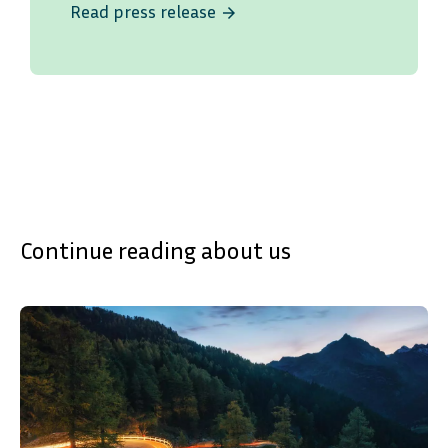
Read press release
arrow_forward
Continue reading about us
SVENSKA
DEUTSCH