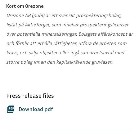
Kort om Orezone
Orezone AB (publ) är ett svenskt prospekteringsbolag,
listat på AktieTorget, som innehar prospekteringslicenser
över potentiella mineraliseringar.
Bolagets affärskoncept är
och förblir att erhålla rättigheter, utföra de arbeten som
krävs, och sälja objekten eller ingå samarbetsavtal med
större bolag innan den kapitalkrävande gruvfasen.
Press release files
picture_as_pdf
Download pdf