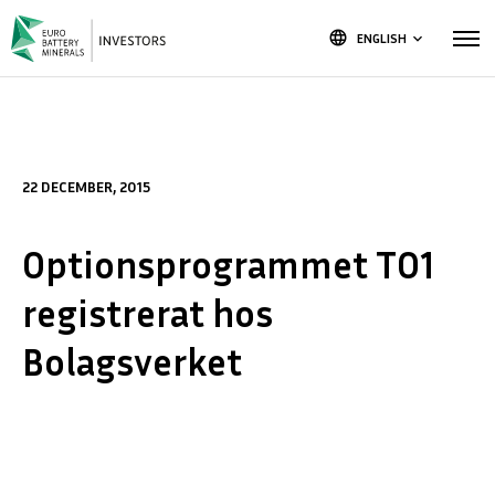
language
ENGLISH
keyboard_arrow_down
22 DECEMBER, 2015
Optionsprogrammet TO1
registrerat hos
Bolagsverket