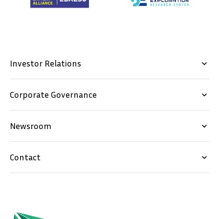
Investor Relations
keyboard_arrow_down
Corporate Governance
keyboard_arrow_down
Newsroom
keyboard_arrow_down
Contact
keyboard_arrow_down