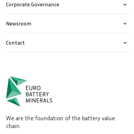
Corporate Governance
keyboard_arrow_down
Newsroom
keyboard_arrow_down
Contact
keyboard_arrow_down
We are the foundation of the battery value
chain.