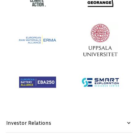
Investor Relations
keyboard_arrow_down