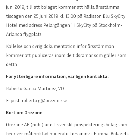
juni 2019, till att bolaget kommer att hålla årsstämma
tisdagen den 25 juni 2019 kl. 13.00 på Radisson Blu SkyCity
Hotel med adress Pelargången 1 i SkyCity på Stockholm-
Arlanda flygplats.
Kallelse och övrig dokumentation inför årsstämman
kommer att publiceras inom de tidsramar som gäller som
detta.
För ytterligare information, vänligen kontakta:
Roberto Garcia Martinez, VD
E-post: roberto.g@orezone.se
Kort om Orezone
Orezone AB (publ) är ett svenskt prospekteringsbolag som
bedriver målinriktad mineralutforskning i Europa. Bolagets