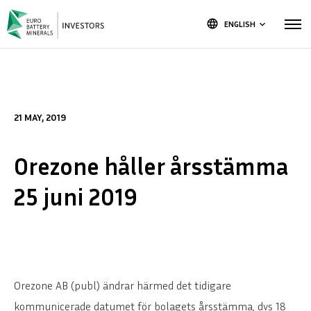
language
ENGLISH
keyboard_arrow_down
21 MAY, 2019
Orezone håller årsstämma
25 juni 2019
Orezone AB (publ) ändrar härmed det tidigare
kommunicerade datumet för bolagets årsstämma, dvs 18