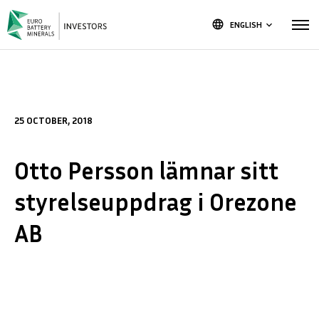
language
ENGLISH
keyboard_arrow_down
25 OCTOBER, 2018
Otto Persson lämnar sitt
styrelseuppdrag i Orezone
AB