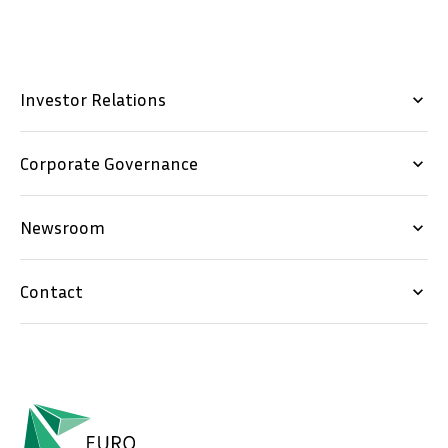
Investor Relations
keyboard_arrow_down
Corporate Governance
keyboard_arrow_down
Newsroom
keyboard_arrow_down
Contact
keyboard_arrow_down