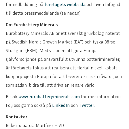
för nedladdning på
företagets webbsida
och även bifogad
till detta pressmeddelande (se nedan).
Om Eurobattery Minerals
Eurobattery Minerals AB är ett svenskt gruvbolag noterat
på Swedish Nordic Growth Market (BAT) och tyska Börse
Stuttgart (EBM). Med visionen att göra Europa
självförsörjande på ansvarsfullt utvunna batterimineraler,
är företagets fokus att realisera ett flertal nickel-kobolt-
kopparprojekt i Europa för att leverera kritiska råvaror, och
som sådan, bidra till att driva en renare värld.
Besök
www.eurobatteryminerals.com
för mer information.
Följ oss gärna också på
LinkedIn
och
Twitter.
Kontakter
Roberto García Martínez – VD