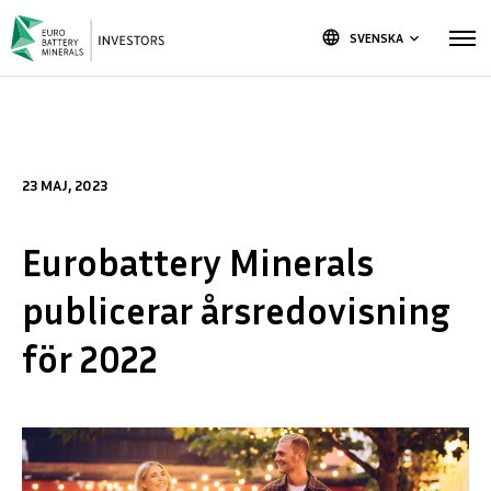
language
SVENSKA
keyboard_arrow_down
23 MAJ, 2023
Eurobattery Minerals
publicerar årsredovisning
för 2022