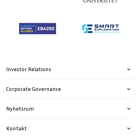
Investor Relations
keyboard_arrow_down
Corporate Governance
keyboard_arrow_down
Nyhetsrum
keyboard_arrow_down
Kontakt
keyboard_arrow_down