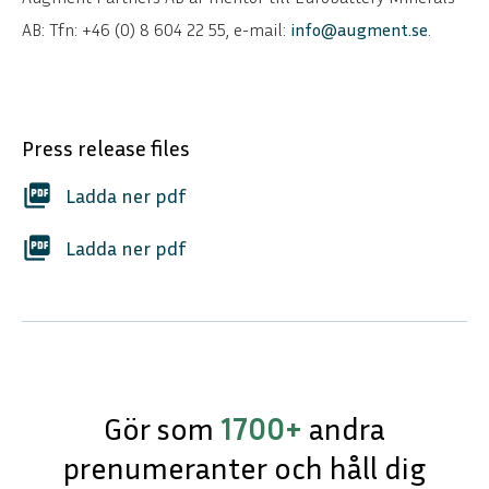
AB: Tfn: +46 (0) 8 604 22 55, e-mail:
info@augment.se
.
Press release files
picture_as_pdf
Ladda ner pdf
picture_as_pdf
Ladda ner pdf
Gör som
1700+
andra
prenumeranter och håll dig