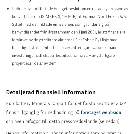
I början av april fattade bolaget beslut om en riktad nyemission av
konvertibler om 18 MSEK (1,7 MEUR) till Formue Nord Fokus A/S.
Syftet med den riktade emissionen, som grundar sig på
bemyndigandet från årsstämman den 1 juni 2021, är att finansiera
förvärvet av de ytterligare aktierna i FinnCobalt Oy i linje med
befintliga avtal, samt att finansiera ytterligare värdeskapande
investeringar och skapa flexibilitet för förvärv av ytterligare
projekt eller delar av dem.
Detaljerad finansiell information
Eurobattery Minerals rapport för det första kvartalet 2022
finns tillgänglig för nedladdning på
företaget webbsida
och även bifogad till detta pressmeddelande (se nedan).
Denna information är sådan information som bolaget är