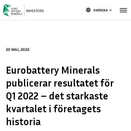
language
SVENSKA
keyboard_arrow_down
20 MAJ, 2022
Eurobattery Minerals
publicerar resultatet för
Q1 2022 – det starkaste
kvartalet i företagets
historia