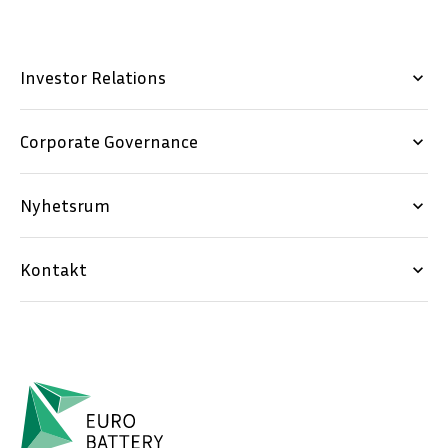
Investor Relations
keyboard_arrow_down
Corporate Governance
keyboard_arrow_down
Nyhetsrum
keyboard_arrow_down
Kontakt
keyboard_arrow_down