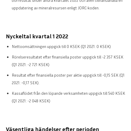
borresultat under andra kvartalet 2022 och även tillhandahålla en
uppdatering av mineralresursen enligt JORC-koden.
Nyckeltal kvartal 1 2022
Nettoomsättningen uppgick till 0 KSEK (Q1 2021: 0 KSEK)
Rörelseresultatet efter finansiella poster uppgick till -2 357 KSEK
(Q1 2021: -2 721 KSEK)
Resultat efter finansiella poster per aktie uppgick till -0,15 SEK (Q1
2021: -0,17 SEK).
Kassaflödet från den löpande verksamheten uppgick till 540 KSEK
(Q1 2021: -2 048 KSEK)
Väsentliga händelser efter perioden