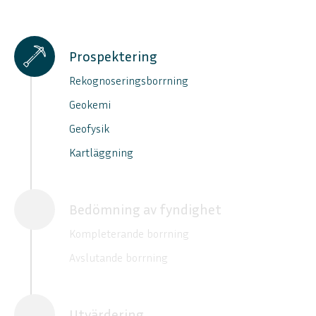
Prospektering
Rekognoseringsborrning
Geokemi
Geofysik
Kartläggning
Bedömning av fyndighet
Kompleterande borrning
Avslutande borrning
Utvärdering