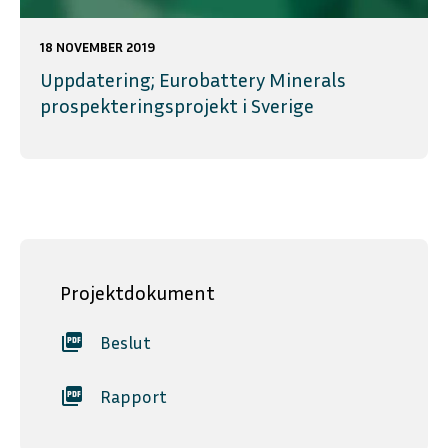
18 NOVEMBER 2019
Uppdatering; Eurobattery Minerals
prospekteringsprojekt i Sverige
Projektdokument
picture_as_pdf
Beslut
picture_as_pdf
Rapport