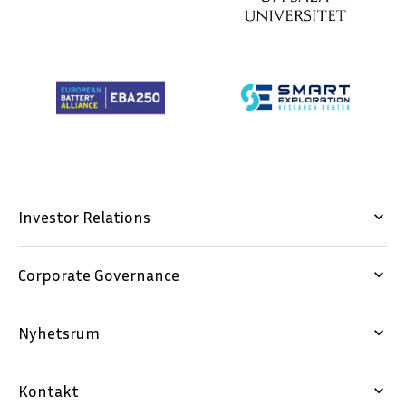
Investor Relations
keyboard_arrow_down
Corporate Governance
keyboard_arrow_down
Nyhetsrum
keyboard_arrow_down
Kontakt
keyboard_arrow_down