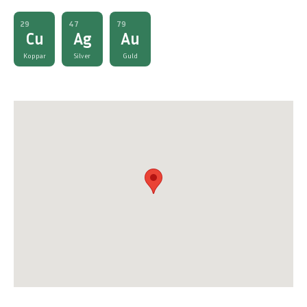
29
47
79
Cu
Ag
Au
Koppar
Silver
Guld